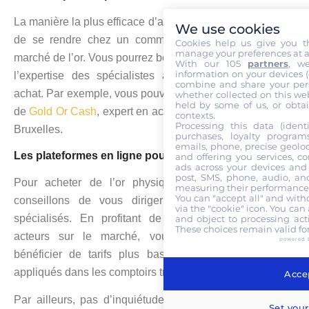
La manière la plus efficace d’acquérir de l’or physique est
We use cookies
de se rendre chez un commerçant spécialisé dans le
Cookies help us give you t
manage your preferences at a
marché de l’or. Vous pourrez bénéficier des conseils et de
With our 105
partners
, w
information on your devices (co
l’expertise des spécialistes afin de procéder à votre
combine and share your pers
achat. Par exemple, vous pouvez vous renseigner auprès
whether collected on this web
held by some of us, or obtai
de
Gold Or Cash
, expert en achat et en vente d’or, situé à
contexts.
Processing this data (identi
Bruxelles.
purchases, loyalty program
emails, phone, precise geoloc
Les plateformes en ligne pour acheter de l’or
and offering you services, c
ads across your devices and 
post, SMS, phone, audio, and
Pour acheter de l’or physique en ligne, nous vous
measuring their performance,
You can "accept all" and with
conseillons de vous diriger vers des sites internet
via the "cookie" icon
. You can 
spécialisés. En profitant de l’existence de plusieurs
and object to processing acti
These choices remain valid fo
acteurs sur le marché, vous serez susceptible de
powered 
bénéficier de tarifs plus bas que ceux généralement
appliqués dans les comptoirs traditionnels.
Accep
Par ailleurs, pas d’inquiétude quant à la livraison. Les
Set your