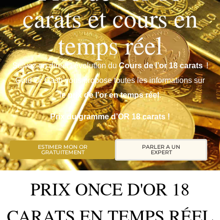
carats et cours en
temps réel
Suivez en direct l’évolution du
Cours de l’or 18 carats
!
Gold Or Cash vous propose toutes les informations sur
le
prix de l’or en temps réel
.
Prix du gramme d’OR 18 carats !
PARLER A UN
ESTIMER MON OR
EXPERT
GRATUITEMENT
PRIX ONCE D'OR 18
CARATS EN TEMPS RÉEL