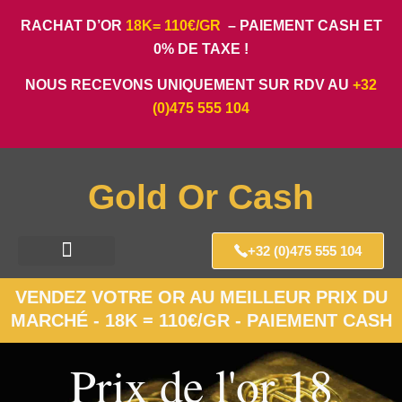
RACHAT D’OR
18K= 110€/GR
– PAIEMENT CASH ET
0% DE TAXE !
NOUS RECEVONS UNIQUEMENT SUR RDV AU
+32
(0)475 555 104
Gold Or Cash
+32 (0)475 555 104
VENDEZ VOTRE OR AU MEILLEUR PRIX DU
MARCHÉ - 18K = 110€/GR - PAIEMENT CASH
Prix de l'or 18