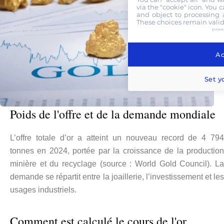
via the "cookie" icon
. You 
and object to processing a
These choices remain valid
powe
Ac
Set y
Poids de l'offre et de la demande mondiale
L’offre totale d’or a atteint un nouveau record de 4 794
tonnes en 2024, portée par la croissance de la production
minière et du recyclage (source : World Gold Council). La
demande se répartit entre la joaillerie, l’investissement et les
usages industriels.
Comment est calculé le cours de l'or