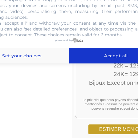
Paiem
oss your devices and screens (including by email, post, SMS
 and video), personalising them, measuring their performan
8k = 4
ng audiences.
9k = 5
 "accept all" and withdraw your consent at any time via the 
ou can also "set detailed preferences" and object to processing ac
14k = 8
ject to consent. These choices remain valid for 6 months.
18k = 10
powered by
20k = 11
Set your choices
Accept all
21k = 12
22k = 12
24K= 129
Bijoux Exceptionn
Le prix réel que nous payons dépend 
mentionnés ci-dessus ne peuvent êtr
pouvons revendre et sont donc 
ESTIMER MON 