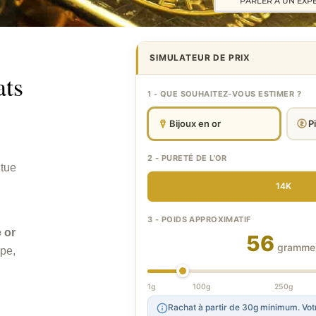
PARLER A UN EXP
SIMULATEUR DE PRIX
ats
1 - QUE SOUHAITEZ-VOUS ESTIMER ?
Bijoux en or
P
2 - PURETÉ DE L'OR
itue
14K
3 - POIDS APPROXIMATIF
e or
56
gramme
ype,
1g
100g
250g
Rachat à partir de 30g minimum. Votr