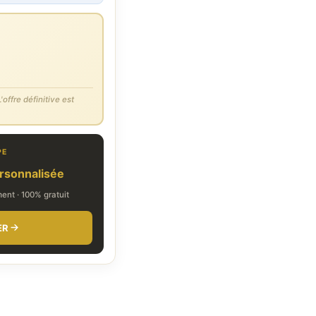
'offre définitive est
PE
rsonnalisée
nt · 100% gratuit
ER