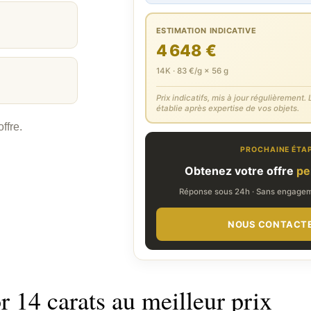
ESTIMATION INDICATIVE
4 648 €
14K · 83 €/g × 56 g
Prix indicatifs, mis à jour régulièrement. L
établie après expertise de vos objets.
ffre.
PROCHAINE ÉTA
Obtenez votre offre
pe
Réponse sous 24h · Sans engageme
NOUS CONTACT
r 14 carats au meilleur prix