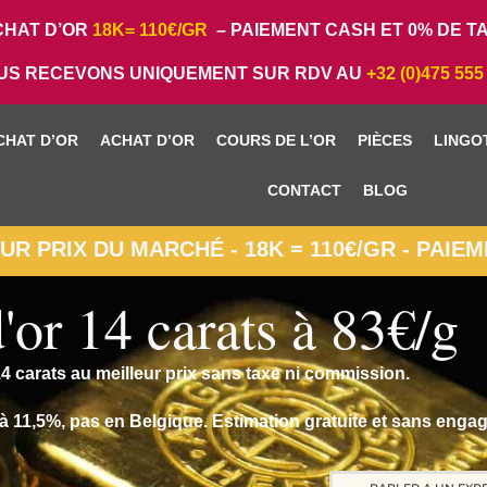
HAT D’OR
18K= 110€/GR
– PAIEMENT CASH ET 0% DE TA
US RECEVONS UNIQUEMENT SUR RDV AU
+32 (0)475 555
CHAT D’OR
ACHAT D’OR
COURS DE L’OR
PIÈCES
LINGO
CONTACT
BLOG
R PRIX DU MARCHÉ - 18K = 110€/GR - PAIE
'or 14 carats à 83€/g
4 carats au meilleur prix sans taxe ni commission.
e à 11,5%, pas en Belgique. Estimation gratuite et sans enga