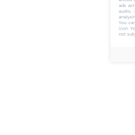
ads acr
audio,
analysi
You can
icon
. Y
not sub