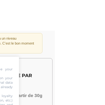
 à un niveau
é. C'est le bon moment
ge your
 GRAMME PAR
on your
nal data
 already
tre or
à partir de 30g
 loyalty
n, etc.)
fers and