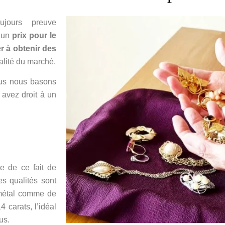
jours preuve
 un
prix pour le
r à obtenir des
alité du marché.
nous nous basons
 avez droit à un
e de ce fait de
es qualités sont
 métal comme de
4 carats, l’idéal
us.