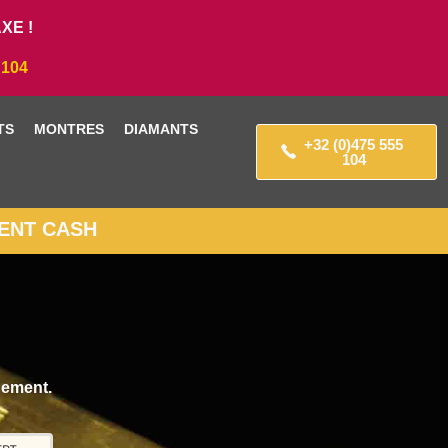
XE !
 104
TS
MONTRES
DIAMANTS
+32 (0)475 555
104
MENT CASH
gement.