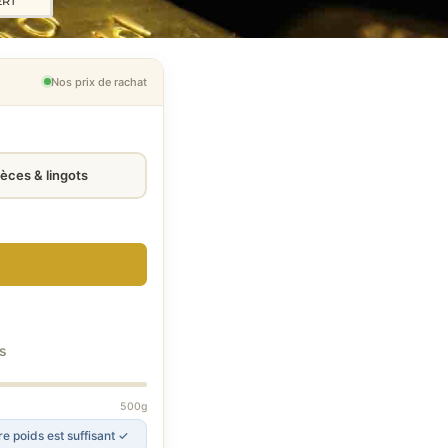
ERT
Nos prix de rachat
ièces & lingots
s
500g
e poids est suffisant ✓