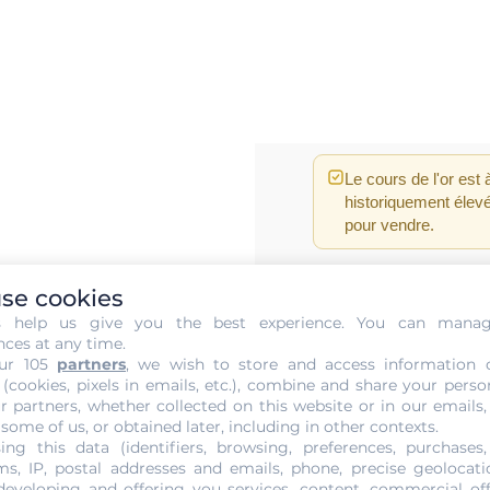
Le cours de l'or est
historiquement élev
pour vendre.
se cookies
s help us give you the best experience. You can mana
nces at any time.
PRIX DE L'OR AU
ur 105
partners
, we wish to store and access information 
CARAT
 (cookies, pixels in emails, etc.), combine and share your perso
r partners, whether collected on this website or in our emails,
 some of us, or obtained later, including in other contexts.
Nous rachetons vo
ing this data (identifiers, browsing, preferences, purchases,
s, IP, postal addresses and emails, phone, precise geolocatio
developing and offering you services, content, commercial of