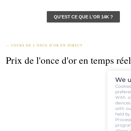
QU'EST CE QUE L'OR 14K ?
— COURS DE L'ONCE D'OR EN DIRECT
Prix de l'once d'or en temps réel
We u
Cookie
prefere
With o
devices
with ou
held by
Process
program
allows 