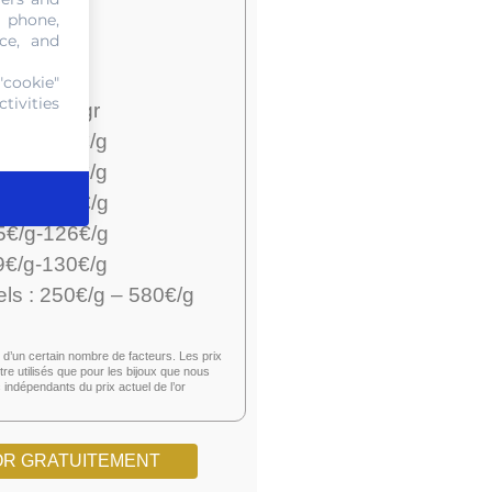
ent Cash
, phone,
ce, and
9€/g-50€/g
4€/g-56€/g
"cookie"
tivities
2€/g-83€/gr
9€/g-110€/g
8€/g-119€/g
2€/g-123€/g
5€/g-126€/g
€/g-130€/g
els : 250€/g – 580€/g
d’un certain nombre de facteurs. Les prix
e utilisés que pour les bijoux que nous
indépendants du prix actuel de l’or
OR GRATUITEMENT