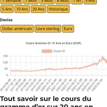
1 Semaine
1 Mois
3 Mois
6 Mois
1 An
3 Ans
5 Ans
10 Ans
20 Ans
Historique
Devise
Dollar américain
Livre sterling
Euro
Tout savoir sur le cours du
gramme d’or sur 20 ans en