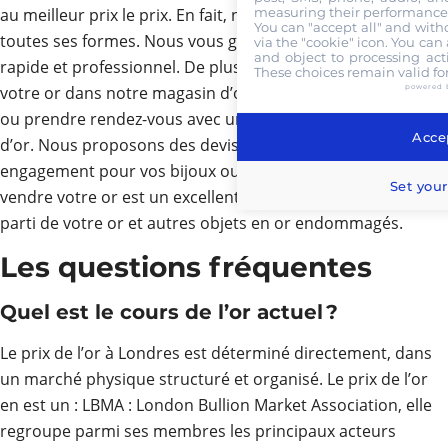
measuring their performance,
au meilleur prix le prix. En fait, nous achetons votre or sous
You can "accept all" and with
toutes ses formes. Nous vous garantissons un achat d’or
via the "cookie" icon
. You can 
and object to processing acti
rapide et professionnel. De plus, vous pouvez venir vendre
These choices remain valid fo
votre or dans notre magasin d’or à Bruxelles, en Belgique
powered 
ou prendre rendez-vous avec un professionnel de la vente
Accep
d’or. Nous proposons des devis gratuits et sans
engagement pour vos bijoux ou objets de valeur. Nous
Set your
vendre votre or est un excellent moyen de tirer le meilleur
parti de votre or et autres objets en or endommagés.
Les questions fréquentes
Quel est le cours de l’or actuel ?
Le prix de l’or à Londres est déterminé directement, dans
un marché physique structuré et organisé. Le prix de l’or
en est un : LBMA : London Bullion Market Association, elle
regroupe parmi ses membres les principaux acteurs