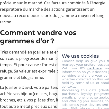
précieux sur le marché. Ces facteurs combinés à l’énergie
respiratoire du marché des actions garantissent un
nouveau record pour le prix du gramme à moyen et long
terme.
Comment vendre vos
grammes d’or ?
Très demandé en joaillerie et en investissement, l’or voit
We use cookies
son cours progresser de manière positive depuis quelque
Cookies help us give you t
temps. Et pour cause : l’or est devenu la meilleure valeur
manage your preferences at a
With our 105
partners
, w
refuge. Sa valeur est exprimée par trois normes : once,
information on your devices (co
combine and share your pers
gramme et kilogramme.
whether collected on this web
held by some of us, or obtai
contexts.
La Joaillerie David, votre partenaire dans l’achat d’or,
Processing this data (identi
achète vos bijoux (colliers, bagues, bracelets, pendentifs,
purchases, loyalty program
emails, phone, precise geoloc
broches, etc.), vos pièces d’or, lingots d’or/lingots d’or et
and offering you services, c
ads across your devices and 
tout autre métal précieux dans les meilleures conditions et
post, SMS, phone, audio, and