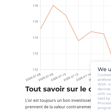
We u
Cookie
prefere
With o
Tout savoir sur le cour
devices
with ou
held by
L’or est toujours un bon investissement financ
Process
prennent de la valeur contrairement aux aut
program