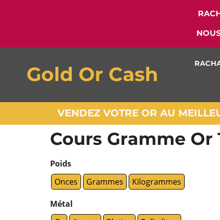
RACH
NOUS
RACHA
Gold Or Cash
VENDEZ VOTRE OR AU MEILLEUR
Cours Gramme Or 1
Poids
Onces
Grammes
Kilogrammes
Métal