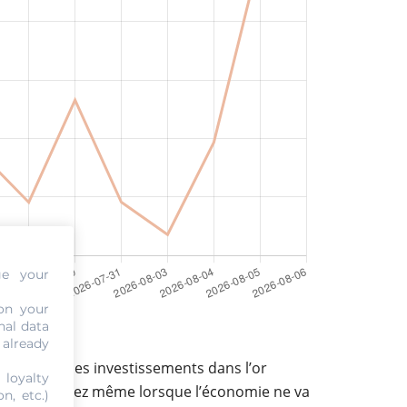
ge your
on your
euros
nal data
 already
 de crise, les investissements dans l’or
 loyalty
vous continuez même lorsque l’économie ne va
n, etc.)