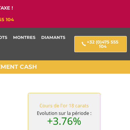
AXE !
55 104
OTS
MONTRES
DIAMANTS
+32 (0)475 555
104
IEMENT CASH
Cours de l'or 18 carats
Evolution sur la période :
+3.76%