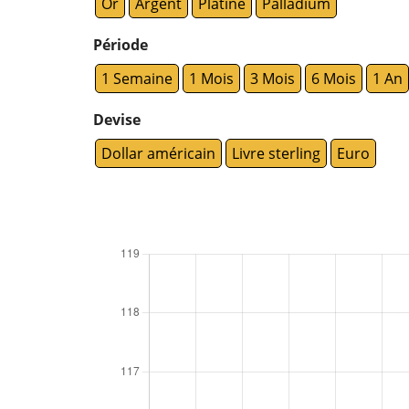
Or
Argent
Platine
Palladium
Période
1 Semaine
1 Mois
3 Mois
6 Mois
1 An
Devise
Dollar américain
Livre sterling
Euro