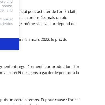
fers and
, phone,
ce, and
, n’importe qui peut acheter de l’or. En fait,
la reprise s’est confirmée, mais un pic
"cookie"
 valeur refuge, même si sa valeur dépend de
tivities
investisseurs. En mars 2022, le prix du
ugmentent régulièrement leur production d’or.
el intérêt des gens à garder le petit or à la
uis un certain temps. Et pour cause : l’or est