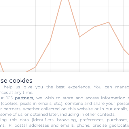
se cookies
s help us give you the best experience. You can mana
nces at any time.
ur 105
partners
, we wish to store and access information 
s du gramme d’or sur 1 mois en 
 (cookies, pixels in emails, etc.), combine and share your perso
r partners, whether collected on this website or in our emails,
 some of us, or obtained later, including in other contexts.
ier. En 10 ans, l’augmentation est d’environ 400 %. En temps
ing this data (identifiers, browsing, preferences, purchases,
res investissements. C’est un bon moyen de s’assurer que 
s, IP, postal addresses and emails, phone, precise geolocatio