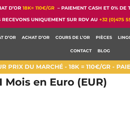
AT D’OR
18K= 110€/GR
– PAIEMENT CASH ET 0% DE T
 RECEVONS UNIQUEMENT SUR RDV AU
+32 (0)475 5
T D’OR
ACHAT D’OR
COURS DE L’OR
PIÈCES
LING
CONTACT
BLOG
 PRIX DU MARCHÉ - 18K = 110€/GR - PA
 Mois en Euro (EUR)