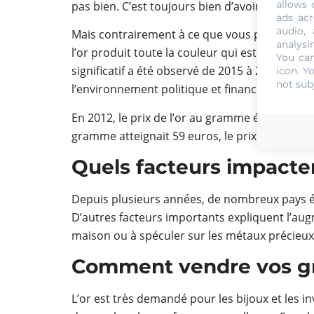
allows 
pas bien. C’est toujours bien d’avoir de l’or da
ads acr
audio,
Mais contrairement à ce que vous pourriez pense
analysi
l’or produit toute la couleur qui est élevée en
You can
significatif a été observé de 2015 à 2017. Le
icon
. Y
not sub
l’environnement politique et financier.
En 2012, le prix de l’or au gramme était en mo
gramme atteignait 59 euros, le prix le plus élev
Quels facteurs impactent
Depuis plusieurs années, de nombreux pays ém
D’autres facteurs importants expliquent l’augm
maison ou à spéculer sur les métaux précieux
Comment vendre vos g
L’or est très demandé pour les bijoux et les i