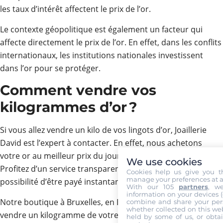
les taux d’intérêt affectent le prix de l’or.
Le contexte géopolitique est également un facteur qui
affecte directement le prix de l’or. En effet, dans les conflits
internationaux, les institutions nationales investissent
dans l’or pour se protéger.
Comment vendre vos
kilogrammes d’or ?
Si vous allez vendre un kilo de vos lingots d’or, Joaillerie
David est l’expert à contacter. En effet, nous achetons
votre or au meilleur prix du jour et sans commission.
We use cookies
Profitez d’un service transparent et fiable qui offre la
Cookies help us give you t
manage your preferences at a
possibilité d’être payé instantanément et en espèces.
With our 105
partners
, w
information on your devices (co
Notre boutique à Bruxelles, en Belgique, vous permet de
combine and share your pers
whether collected on this web
vendre un kilogramme de votre or en toute sécurité et
held by some of us, or obtai