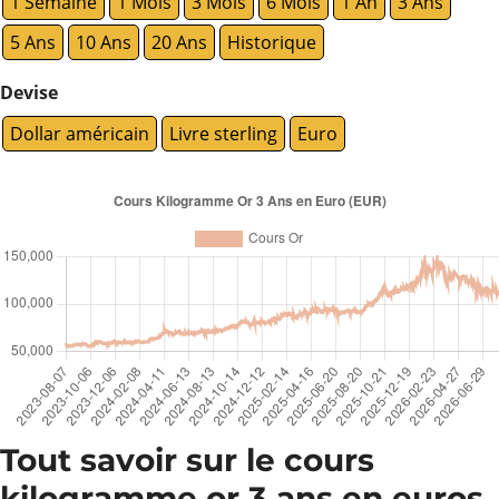
1 Semaine
1 Mois
3 Mois
6 Mois
1 An
3 Ans
5 Ans
10 Ans
20 Ans
Historique
Devise
Dollar américain
Livre sterling
Euro
Tout savoir sur le cours
kilogramme or 3 ans en euros