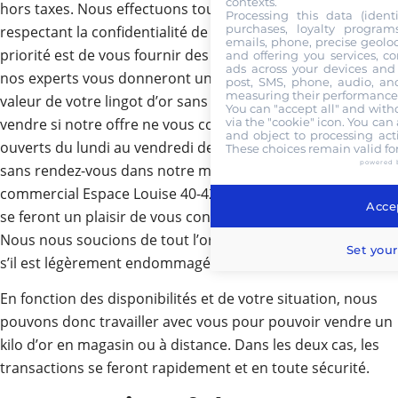
contexts.
hors taxes. Nous effectuons toutes les transactions en
Processing this data (identi
purchases, loyalty program
respectant la confidentialité de tous nos clients. Notre
emails, phone, precise geoloc
priorité est de vous fournir des services de qualité. De plus,
and offering you services, c
ads across your devices and 
nos experts vous donneront une estimation gratuite de la
post, SMS, phone, audio, and
measuring their performance,
valeur de votre lingot d’or sans que vous ayez à nous le
You can "accept all" and with
vendre si notre offre ne vous convient pas. Nous sommes
via the "cookie" icon
. You can 
and object to processing acti
ouverts du lundi au vendredi de 10 h à 18 h 30, avec ou
These choices remain valid fo
powered 
sans rendez-vous dans notre magasin du centre
commercial Espace Louise 40-42 à Bruxelles. Nos experts
Accep
se feront un plaisir de vous conseiller sur votre vente d’or.
Nous nous soucions de tout l’or que vous possédez même
Set your
s’il est légèrement endommagé.
En fonction des disponibilités et de votre situation, nous
pouvons donc travailler avec vous pour pouvoir vendre un
kilo d’or en magasin ou à distance. Dans les deux cas, les
transactions se feront rapidement et en toute sécurité.