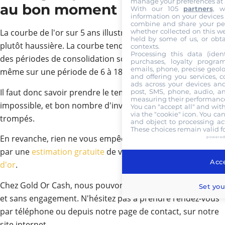
manage your preferences at 
au bon moment
With our 105
partners
, w
information on your devices (c
combine and share your per
whether collected on this we
La courbe de l'or sur 5 ans illustre une tendance de fond,
held by some of us, or obta
plutôt haussière. La courbe tend aussi à démontrer que
contexts.
Processing this data (ident
des périodes de consolidation sont tout à fait normales,
purchases, loyalty progra
emails, phone, precise geolo
même sur une période de 6 à 18 mois.
and offering you services, 
ads across your devices and
Il faut donc savoir prendre le temps. Timer le marché est
post, SMS, phone, audio, an
measuring their performance
impossible, et bon nombre d'investisseurs se sont
You can "accept all" and wit
via the "cookie" icon
. You can
trompés.
and object to processing act
These choices remain valid f
En revanche, rien ne vous empêche d'anticiper. Cela passe
powered
par une
estimation gratuite
de vos bijoux,
pièces
et
lingots
Acce
d'or
.
Chez Gold Or Cash, nous pouvons procéder gratuitement
Set you
et sans engagement. N'hésitez pas à prendre rendez-vous
par téléphone ou depuis notre page de contact, sur notre
site internet.