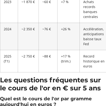
2023
~1 870 €
~60 €
+7 %
Achats
records
banques
centrales
2024
~2 350 €
~76 €
+26 %
Accélération,
anticipations
baisse taux
Fed
2025
~2 750 €
~88 €
+17 %
Record
(T1)
(trim.)
historique en
euros
Les questions fréquentes sur
le cours de l'or en € sur 5 ans
Quel est le cours de l'or par gramme
aujourd'hui en euros ?