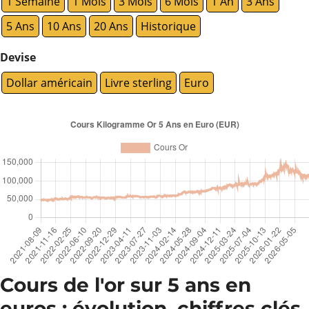
1 Semaine
1 Mois
3 Mois
6 Mois
1 An
3 Ans
5 Ans
10 Ans
20 Ans
Historique
Devise
Dollar américain
Livre sterling
Euro
Cours de l'or sur 5 ans en
euros : évolution, chiffres clés