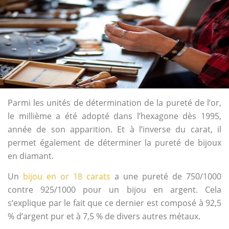
Parmi les unités de détermination de la pureté de l’or,
le millième a été adopté dans l’hexagone dès 1995,
année de son apparition. Et à l’inverse du carat, il
permet également de déterminer la pureté de bijoux
en diamant.
Un
bijou en or 18 carats
a une pureté de 750/1000
contre 925/1000 pour un bijou en argent. Cela
s’explique par le fait que ce dernier est composé à 92,5
% d’argent pur et à 7,5 % de divers autres métaux.