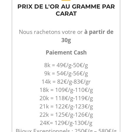
PRIX DE L'OR AU GRAMME PAR
CARAT
Nous rachetons votre or
à partir de
30g
Paiement Cash
8k = 49€/g-50€/g
9k = 54€/g-56€/g
14k = 82€/g-83€/gr
18k = 109€/g-110€/g
20k = 118€/g-119€/g
21k = 122€/g-123€/g
22k = 125€/g-126€/g
24K= 129€/g-130€/g
Bijoux Exceptionnels : 250€/g – 580€/g