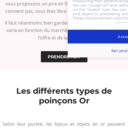
measuring their performance,
vous proposons un prix en fonction. Si celui-ci ne vous
You can "accept all" and with
via the "cookie" icon
. You can 
convient pas, vous êtes libre de ne pas nous le vendre.
and object to processing acti
These choices remain valid fo
Il faut néanmoins bien garder en tête que le prix de l’or
powered 
varie en fonction du marché, car sa valeur dépend de
Accep
l’offre et de la demande.
Set your
PRENDRE RDV
Les différents types de
poinçons Or
Selon leur pureté, les bijoux et objets en or peuvent