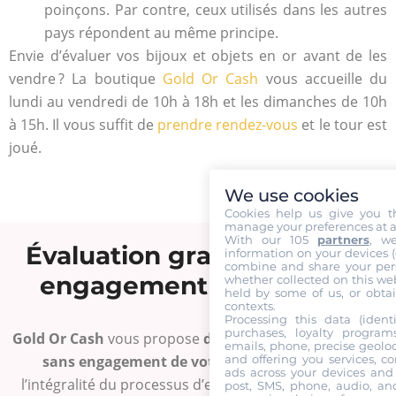
poinçons. Par contre, ceux utilisés dans les autres
pays répondent au même principe.
Envie d’évaluer vos bijoux et objets en or avant de les
vendre ? La boutique
Gold Or Cash
vous accueille du
lundi au vendredi de 10h à 18h et les dimanches de 10h
à 15h. Il vous suffit de
prendre rendez-vous
et le tour est
joué.
We use cookies
Cookies help us give you t
manage your preferences at a
With our 105
partners
, w
Évaluation gratuite et sans
information on your devices (co
combine and share your pers
engagement de votre or
whether collected on this web
held by some of us, or obtai
contexts.
Processing this data (identi
purchases, loyalty program
Gold Or Cash
vous propose
d’évaluer gratuitement et
emails, phone, precise geoloc
and offering you services, c
sans engagement de votre or
. Nous réalisons
ads across your devices and 
l’intégralité du processus d’estimation de l’or et nous
post, SMS, phone, audio, and