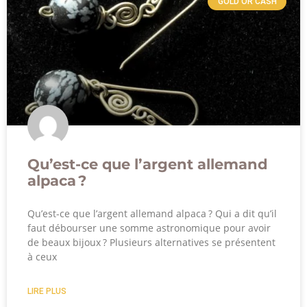
GOLD OR CASH
Qu’est-ce que l’argent allemand
alpaca ?
Qu’est-ce que l’argent allemand alpaca ? Qui a dit qu’il
faut débourser une somme astronomique pour avoir
de beaux bijoux ? Plusieurs alternatives se présentent
à ceux
LIRE PLUS