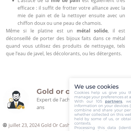
L’astuce de la
mie de pain
est également très
efficace : il suffit de frotter votre alliance avec la
mie de pain et de la nettoyer ensuite avec un
chiffon doux ou une peau de chamois.
Même si le platine est un
métal solide
, il est
déconseillé de porter des bijoux faits dans ce métal
quand vous utilisez des produits de nettoyage, tels
que l’eau de javel, les décolorants, ou les détergents.
We use cookies
Gold or cash
Cookies help us give you t
manage your preferences at a
Expert de l'achat d'or depuis plus de 30
With our 105
partners
, w
information on your devices (co
ans
combine and share your pers
whether collected on this web
held by some of us, or obtai
contexts.
juillet 23, 2024
Gold Or Cash
Processing this data (identi