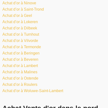
Achat d’or à Ninove
Achat d’or à Saint-Trond
Achat d’or à Geel
Achat d’or à Lokeren
Achat d’or à Dilbeek
Achat d’or à Turnhout
Achat d’or à Vilvorde
Achat d’or à Termonde
Achat d’or à Beringen
Achat d’or à Beveren
Achat d’or à Lambert
Achat d’or à Malines
Achat d’or à Ostende
Achat d’or à Roulers
Achat d’or à Woluwe-Saint-Lambert