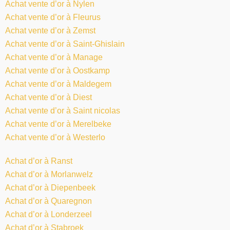
Achat vente d’or à Nylen
Achat vente d’or à Fleurus
Achat vente d’or à Zemst
Achat vente d’or à Saint-Ghislain
Achat vente d’or à Manage
Achat vente d’or à Oostkamp
Achat vente d’or à Maldegem
Achat vente d’or à Diest
Achat vente d’or à Saint nicolas
Achat vente d’or à Merelbeke
Achat vente d’or à Westerlo
Achat d’or à Ranst
Achat d’or à Morlanwelz
Achat d’or à Diepenbeek
Achat d’or à Quaregnon
Achat d’or à Londerzeel
Achat d’or à Stabroek