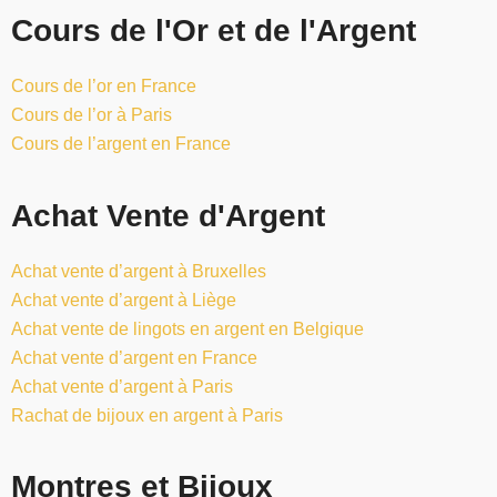
Cours de l'Or et de l'Argent
Cours de l’or en France
Cours de l’or à Paris
Cours de l’argent en France
Achat Vente d'Argent
Achat vente d’argent à Bruxelles
Achat vente d’argent à Liège
Achat vente de lingots en argent en Belgique
Achat vente d’argent en France
Achat vente d’argent à Paris
Rachat de bijoux en argent à Paris
Montres et Bijoux