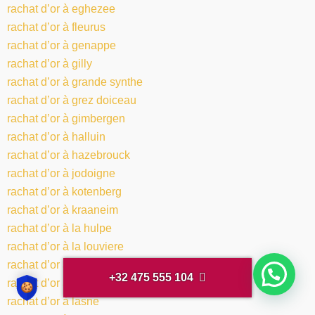
rachat d’or à eghezee
rachat d’or à fleurus
rachat d’or à genappe
rachat d’or à gilly
rachat d’or à grande synthe
rachat d’or à grez doiceau
rachat d’or à gimbergen
rachat d’or à halluin
rachat d’or à hazebrouck
rachat d’or à jodoigne
rachat d’or à kotenberg
rachat d’or à kraaneim
rachat d’or à la hulpe
rachat d’or à la louviere
rachat d’or à la madeleine
+32 475 555 104
rachat d’or à lambersart
rachat d’or à lasne