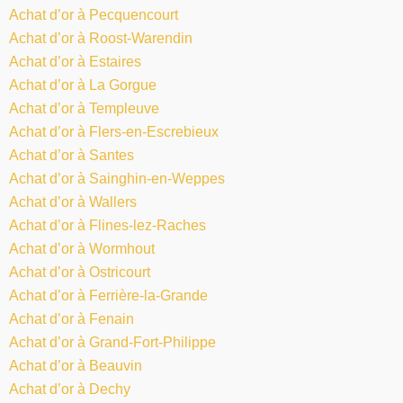
Achat d’or à Pecquencourt
Achat d’or à Roost-Warendin
Achat d’or à Estaires
Achat d’or à La Gorgue
Achat d’or à Templeuve
Achat d’or à Flers-en-Escrebieux
Achat d’or à Santes
Achat d’or à Sainghin-en-Weppes
Achat d’or à Wallers
Achat d’or à Flines-lez-Raches
Achat d’or à Wormhout
Achat d’or à Ostricourt
Achat d’or à Ferrière-la-Grande
Achat d’or à Fenain
Achat d’or à Grand-Fort-Philippe
Achat d’or à Beauvin
Achat d’or à Dechy