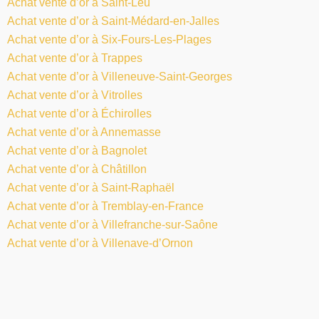
Achat vente d’or à Saint-Leu
Achat vente d’or à Saint-Médard-en-Jalles
Achat vente d’or à Six-Fours-Les-Plages
Achat vente d’or à Trappes
Achat vente d’or à Villeneuve-Saint-Georges
Achat vente d’or à Vitrolles
Achat vente d’or à Échirolles
Achat vente d’or à Annemasse
Achat vente d’or à Bagnolet
Achat vente d’or à Châtillon
Achat vente d’or à Saint-Raphaël
Achat vente d’or à Tremblay-en-France
Achat vente d’or à Villefranche-sur-Saône
Achat vente d’or à Villenave-d’Ornon