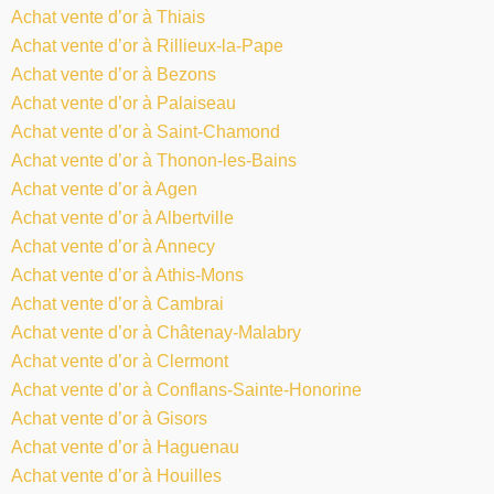
Achat vente d’or à Thiais
Achat vente d’or à Rillieux-la-Pape
Achat vente d’or à Bezons
Achat vente d’or à Palaiseau
Achat vente d’or à Saint-Chamond
Achat vente d’or à Thonon-les-Bains
Achat vente d’or à Agen
Achat vente d’or à Albertville
Achat vente d’or à Annecy
Achat vente d’or à Athis-Mons
Achat vente d’or à Cambrai
Achat vente d’or à Châtenay-Malabry
Achat vente d’or à Clermont
Achat vente d’or à Conflans-Sainte-Honorine
Achat vente d’or à Gisors
Achat vente d’or à Haguenau
Achat vente d’or à Houilles