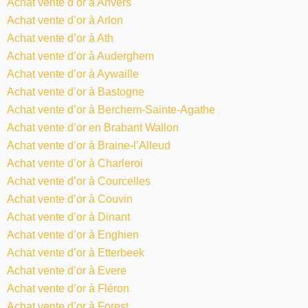
Achat vente d’or à Anvers
Achat vente d’or à Arlon
Achat vente d’or à Ath
Achat vente d’or à Auderghem
Achat vente d’or à Aywaille
Achat vente d’or à Bastogne
Achat vente d’or à Berchem-Sainte-Agathe
Achat vente d’or en Brabant Wallon
Achat vente d’or à Braine-l’Alleud
Achat vente d’or à Charleroi
Achat vente d’or à Courcelles
Achat vente d’or à Couvin
Achat vente d’or à Dinant
Achat vente d’or à Enghien
Achat vente d’or à Etterbeek
Achat vente d’or à Evere
Achat vente d’or à Fléron
Achat vente d’or à Forest