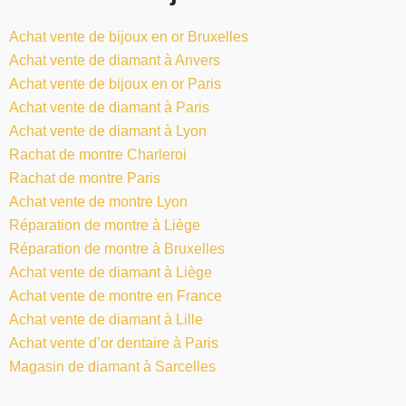
Achat vente de bijoux en or Bruxelles
Achat vente de diamant à Anvers
Achat vente de bijoux en or Paris
Achat vente de diamant à Paris
Achat vente de diamant à Lyon
Rachat de montre Charleroi
Rachat de montre Paris
Achat vente de montre Lyon
Réparation de montre à Liège
Réparation de montre à Bruxelles
Achat vente de diamant à Liège
Achat vente de montre en France
Achat vente de diamant à Lille
Achat vente d’or dentaire à Paris
Magasin de diamant à Sarcelles