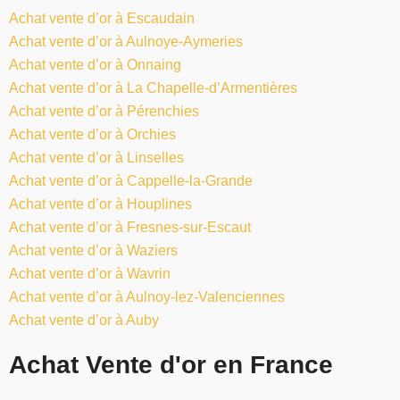
Achat vente d’or à Escaudain
Achat vente d’or à Aulnoye-Aymeries
Achat vente d’or à Onnaing
Achat vente d’or à La Chapelle-d’Armentières
Achat vente d’or à Pérenchies
Achat vente d’or à Orchies
Achat vente d’or à Linselles
Achat vente d’or à Cappelle-la-Grande
Achat vente d’or à Houplines
Achat vente d’or à Fresnes-sur-Escaut
Achat vente d’or à Waziers
Achat vente d’or à Wavrin
Achat vente d’or à Aulnoy-lez-Valenciennes
Achat vente d’or à Auby
Achat Vente d'or en France