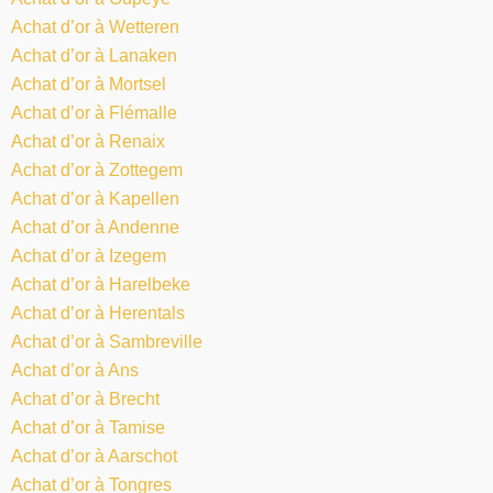
Achat d’or à Wetteren
Achat d’or à Lanaken
Achat d’or à Mortsel
Achat d’or à Flémalle
Achat d’or à Renaix
Achat d’or à Zottegem
Achat d’or à Kapellen
Achat d’or à Andenne
Achat d’or à Izegem
Achat d’or à Harelbeke
Achat d’or à Herentals
Achat d’or à Sambreville
Achat d’or à Ans
Achat d’or à Brecht
Achat d’or à Tamise
Achat d’or à Aarschot
Achat d’or à Tongres