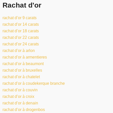
Rachat d'or
rachat d’or 9 carats
rachat d’or 14 carats
rachat d’or 18 carats
rachat d’or 22 carats
rachat d’or 24 carats
rachat d’or à arlon
rachat d’or à armentieres
rachat d’or à beaumont
rachat d’or à bruxelles
rachat d’or à chatelet
rachat d’or à coudekerque branche
rachat d’or à couvin
rachat d’or à croix
rachat d’or à denain
rachat d’or à drogenbos