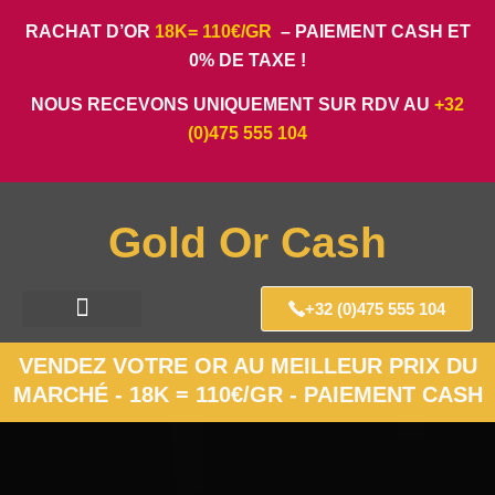
RACHAT D’OR
18K= 110€/GR
– PAIEMENT CASH ET
0% DE TAXE !
NOUS RECEVONS UNIQUEMENT SUR RDV AU
+32
(0)475 555 104
Gold Or Cash
+32 (0)475 555 104
VENDEZ VOTRE OR AU MEILLEUR PRIX DU
MARCHÉ - 18K = 110€/GR - PAIEMENT CASH