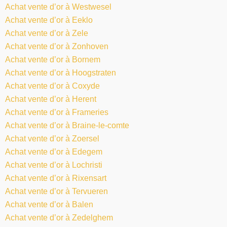
Achat vente d’or à Westwesel
Achat vente d’or à Eeklo
Achat vente d’or à Zele
Achat vente d’or à Zonhoven
Achat vente d’or à Bornem
Achat vente d’or à Hoogstraten
Achat vente d’or à Coxyde
Achat vente d’or à Herent
Achat vente d’or à Frameries
Achat vente d’or à Braine-le-comte
Achat vente d’or à Zoersel
Achat vente d’or à Edegem
Achat vente d’or à Lochristi
Achat vente d’or à Rixensart
Achat vente d’or à Tervueren
Achat vente d’or à Balen
Achat vente d’or à Zedelghem