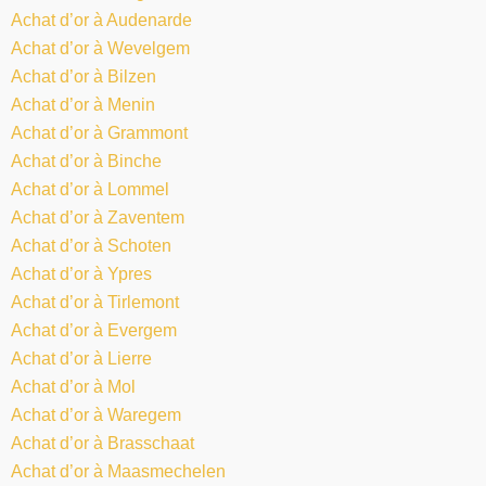
Achat d’or à Audenarde
Achat d’or à Wevelgem
Achat d’or à Bilzen
Achat d’or à Menin
Achat d’or à Grammont
Achat d’or à Binche
Achat d’or à Lommel
Achat d’or à Zaventem
Achat d’or à Schoten
Achat d’or à Ypres
Achat d’or à Tirlemont
Achat d’or à Evergem
Achat d’or à Lierre
Achat d’or à Mol
Achat d’or à Waregem
Achat d’or à Brasschaat
Achat d’or à Maasmechelen