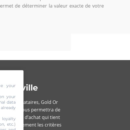
permet de déterminer la valeur exacte de votre
 Merville
ge your
on your
tains prestataires, Gold Or
nal data
 already
bien. Cela vous permettra de
 une offre d’achat qui tient
 loyalty
ise correctement les critères
n, etc.)
fers and