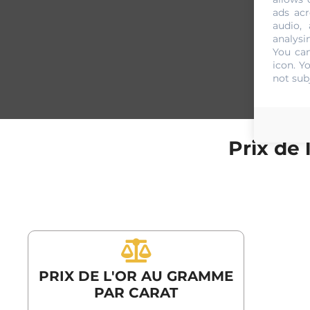
ads acr
audio,
analysi
You can
icon
. Y
not sub
Prix de 
PRIX DE L'OR AU GRAMME
PAR CARAT