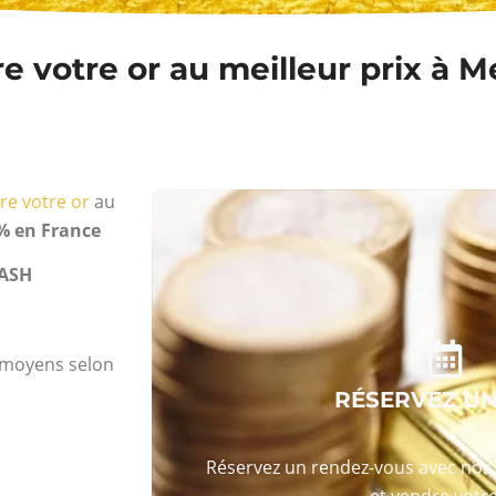
 votre or au meilleur prix à Me
re votre or
au
% en France
ASH
s moyens selon
RÉSERVEZ U
Réservez un rendez-vous avec nos 
et vendre votre