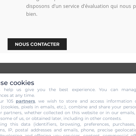
disposons d’un service d’évaluation qui nous 
bien.
NOUS CONTACTER
se cookies
 sans Engagement de votre Or à
s help us give you the best experience. You can mana
nces at any time.
ur 105
partners
, we wish to store and access information 
Gold Or Cash. Cette prestation qui peut être facturée par cer
 (cookies, pixels in emails, etc.), combine and share your perso
r partners, whether collected on this website or in our emails,
but est de vous aider à connaître la valeur réelle de votre 
 some of us, or obtained later, including in other contexts.
De notre côté, cette opération nous permet de vous proposer
ing this data (identifiers, browsing, preferences, purchases,
pération est réalisée par un professionnel aguerri qui maîtr
s, IP, postal addresses and emails, phone, precise geolocatio
developing and offering you services, content, commercial of