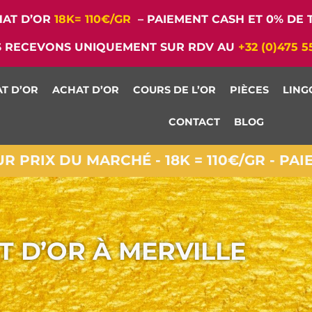
AT D’OR
18K= 110€/GR
– PAIEMENT CASH ET 0% DE T
 RECEVONS UNIQUEMENT SUR RDV AU
+32 (0)475 5
T D’OR
ACHAT D’OR
COURS DE L’OR
PIÈCES
LING
CONTACT
BLOG
 PRIX DU MARCHÉ - 18K = 110€/GR - PA
T D’OR À MERVILLE