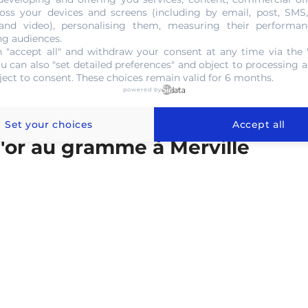
d’évaluation du métal jaune.
oss your devices and screens (including by email, post, SMS
 and video), personalising them, measuring their performan
ng audiences.
NOUS CONTACTER
 "accept all" and withdraw your consent at any time via the 
ou can also "set detailed preferences" and object to processing ac
ject to consent. These choices remain valid for 6 months.
powered by
Set your choices
Accept all
l'or au gramme à Merville