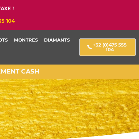
AXE !
55 104
OTS
MONTRES
DIAMANTS
+32 (0)475 555
104
IEMENT CASH