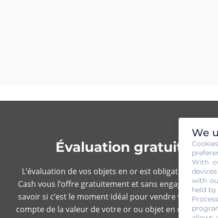
We u
Évaluation gratuite et
Cookie
prefere
With o
L’évaluation de vos objets en or est obligatoire chez 
devices
with ou
Cash vous l’offre gratuitement et sans engagement. Le 
held by
savoir si c’est le moment idéal pour vendre votre or. 
Process
compte de la valeur de votre or ou objet en or. Cette o
program
allows 