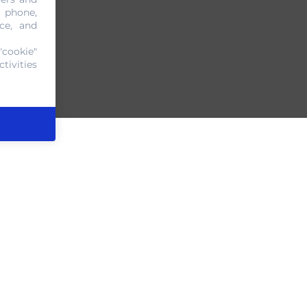
, phone,
ce, and
"cookie"
tivities