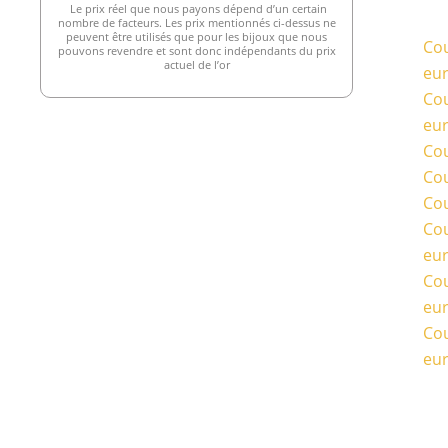
Le prix réel que nous payons dépend d’un certain
nombre de facteurs. Les prix mentionnés ci-dessus ne
peuvent être utilisés que pour les bijoux que nous
Cou
pouvons revendre et sont donc indépendants du prix
actuel de l’or
eu
Cou
eu
Cou
Cou
Cou
Cou
eu
Cou
eu
Cou
eu