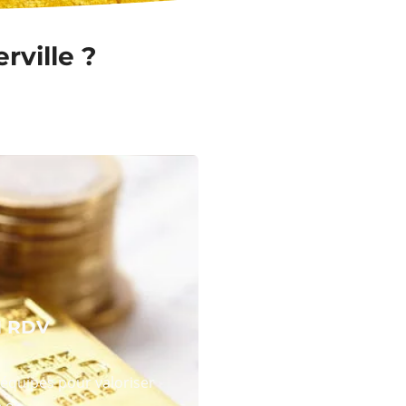
rville ?
N RDV
équipes pour valoriser
 or