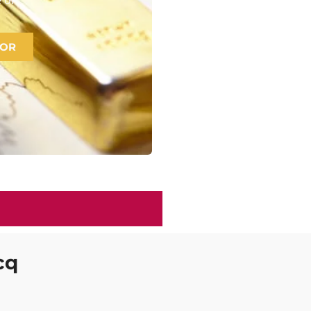
 OR
cq