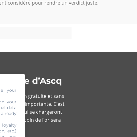
ent considéré pour rendre un verdict juste.
leneuve d’Ascq
ge your
e prestation gratuite et sans
on your
t une étape importante. C’est
nal data
ualifiées qui se chargeront
 already
. Chaque recoin de l’or sera
 loyalty
n, etc.)
fers and