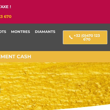
AXE !
23 670
OTS
MONTRES
DIAMANTS
+32 (0)470 123
670
IEMENT CASH
Q