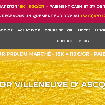
AT D’OR
18K= 110€/GR
– PAIEMENT CASH ET 0% DE T
 RECEVONS UNIQUEMENT SUR RDV AU
+32 (0)470 1
T D’OR
ACHAT D’OR
COURS DE L’OR
PIÈCES
LING
CONTACT
BLOG
 PRIX DU MARCHÉ - 18K = 110€/GR - PA
OR VILLENEUVE D' ASC