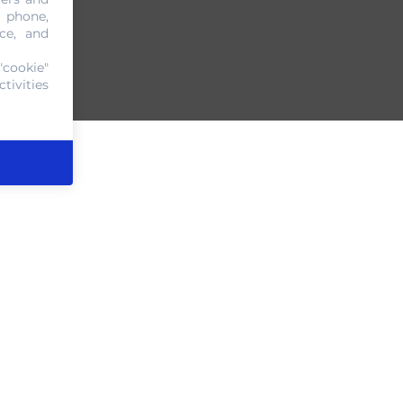
, phone,
ce, and
"cookie"
tivities