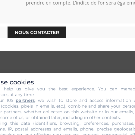
prendre en compte. L’indice de l’or sera égalem
NOUS CONTACTER
s Engagement de votre Or à Vil
se cookies
s help us give you the best experience. You can mana
 vous avez l’opportunité de faire estimer votre or. C’est un
nces at any time.
ur 105
partners
, we wish to store and access information 
rt et basée sur le cours actuel, l’évaluation de votre or es
 (cookies, pixels in emails, etc.), combine and share your perso
tion une expertise effectuée par des personnes hautement q
r partners, whether collected on this website or in our emails,
 or en décelant le vrai du faux et démasquer les contrefaçons
 some of us, or obtained later, including in other contexts.
ing this data (identifiers, browsing, preferences, purchases,
he de manière afficher une valeur correspondante.
s, IP, postal addresses and emails, phone, precise geolocatio
developing and offering you services, content, commercial of