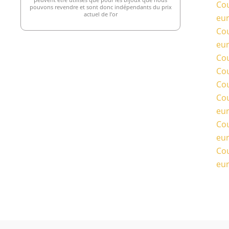
Cou
pouvons revendre et sont donc indépendants du prix
actuel de l’or
eu
Cou
eu
Cou
Cou
Cou
Cou
eu
Cou
eu
Cou
eu