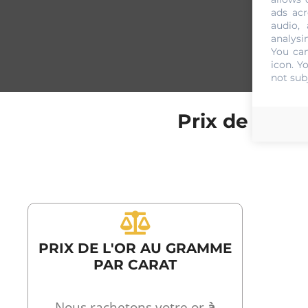
ads acr
audio,
analysi
You can
icon
. Y
not sub
Prix de l'or
PRIX DE L'OR AU GRAMME
PAR CARAT
Nous rachetons votre or
à