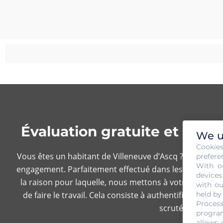
Évaluation gratuite et san
We u
Cookie
Vous êtes un habitant de Villeneuve d’Ascq ? sachez que
prefere
With o
engagement. Parfaitement effectué dans les règles de l’a
devices
la raison pour laquelle, nous mettons à votre disposi
with ou
de faire le travail. Cela consiste à authentifier votre
held by
Process
scruté à la louc
program
allows 