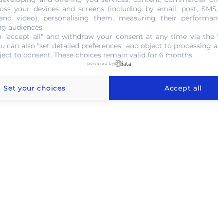
oss your devices and screens (including by email, post, SMS
NOUS CONTACTER
 and video), personalising them, measuring their performan
ng audiences.
 "accept all" and withdraw your consent at any time via the 
ou can also "set detailed preferences" and object to processing ac
ject to consent. These choices remain valid for 6 months.
powered by
 au gramme à Villeneuve d’Ascq
Set your choices
Accept all