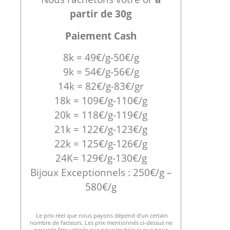
partir de 30g
Paiement Cash
8k = 49€/g-50€/g
9k = 54€/g-56€/g
14k = 82€/g-83€/gr
18k = 109€/g-110€/g
20k = 118€/g-119€/g
21k = 122€/g-123€/g
22k = 125€/g-126€/g
24K= 129€/g-130€/g
Bijoux Exceptionnels : 250€/g –
580€/g
Le prix réel que nous payons dépend d’un certain
nombre de facteurs. Les prix mentionnés ci-dessus ne
peuvent être utilisés que pour les bijoux que nous