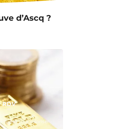
euve d’Ascq ?
N RDV
équipes pour valoriser
 or