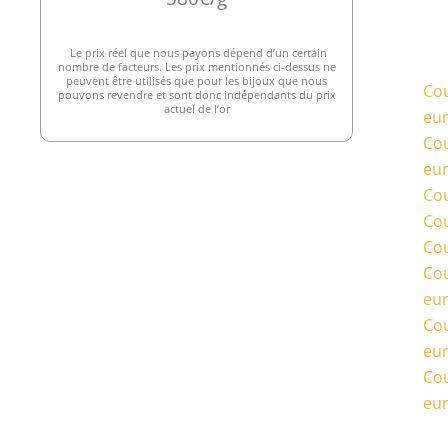
Le prix réel que nous payons dépend d’un certain
nombre de facteurs. Les prix mentionnés ci-dessus ne
peuvent être utilisés que pour les bijoux que nous
Cou
pouvons revendre et sont donc indépendants du prix
actuel de l’or
eu
Cou
eu
Cou
Cou
Cou
Cou
eu
Cou
eu
Cou
eu