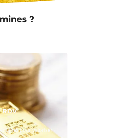
omines ?
N RDV
équipes pour valoriser
 or