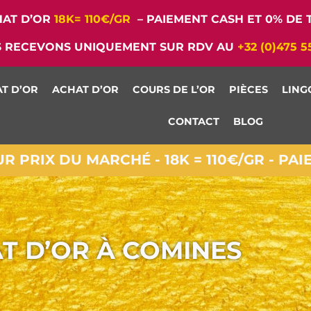
AT D’OR
18K= 110€/GR
– PAIEMENT CASH ET 0% DE T
 RECEVONS UNIQUEMENT SUR RDV AU
+32 (0)475 5
T D’OR
ACHAT D’OR
COURS DE L’OR
PIÈCES
LING
CONTACT
BLOG
 PRIX DU MARCHÉ - 18K = 110€/GR - PA
T D’OR À COMINES