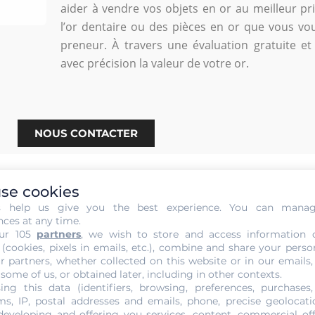
aider à vendre vos objets en or au meilleur pri
l’or dentaire ou des pièces en or que vous vo
preneur. À travers une évaluation gratuite e
avec précision la valeur de votre or.
NOUS CONTACTER
se cookies
s help us give you the best experience. You can mana
nces at any time.
ur 105
partners
, we wish to store and access information 
 sans Engagement de votre Or 
 (cookies, pixels in emails, etc.), combine and share your perso
r partners, whether collected on this website or in our emails,
 some of us, or obtained later, including in other contexts.
ux lingots d’or ou de fausses pièces. Vous devez savoir que
ing this data (identifiers, browsing, preferences, purchases,
 ou d’autres métaux. Pour vérifier l’authenticité du métal ja
s, IP, postal addresses and emails, phone, precise geolocatio
nce de son expert pour valider l’authenticité votre or. Il re
developing and offering you services, content, commercial of