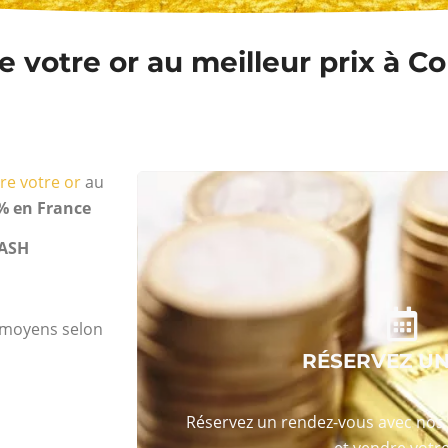
 votre or au meilleur prix à C
re votre or
au
% en France
ASH
s moyens selon
RÉSERVEZ U
Réservez un rendez-vous avec nos 
et vendre votre