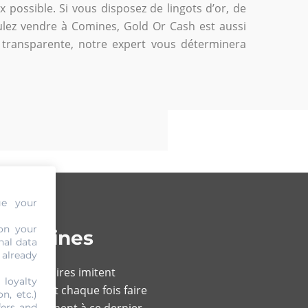
x possible. Si vous disposez de lingots d’or, de
ulez vendre à Comines, Gold Or Cash est aussi
t transparente, notre expert vous déterminera
ge your
on your
à Comines
nal data
 already
 des faussaires imitent
 loyalty
une, il faut chaque fois faire
n, etc.)
vient également à ce dernier
fers and