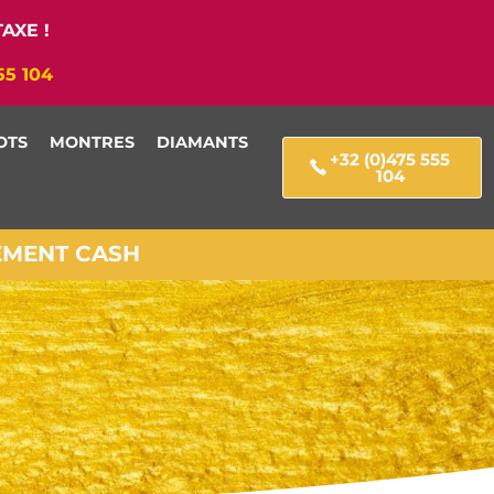
AXE !
55 104
OTS
MONTRES
DIAMANTS
+32 (0)475 555
104
IEMENT CASH