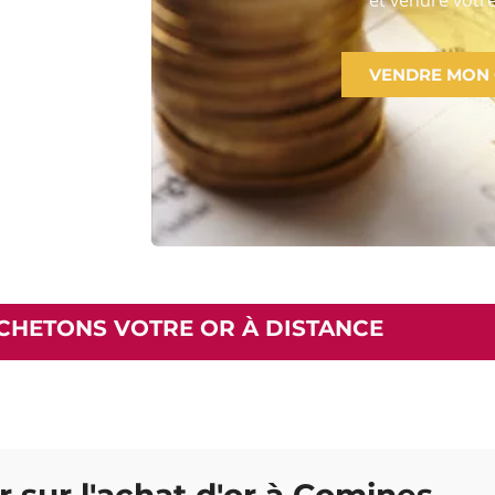
VENDRE MON
CHETONS VOTRE OR À DISTANCE
r sur l'achat d'or à Comines