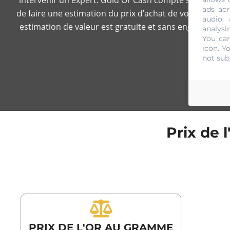
ads acr
de faire une estimation du prix d’achat de votre or en se 
audio,
estimation de valeur est gratuite et sans engagement d
analysi
You can
icon
. Y
not sub
Prix de 
PRIX DE L'OR AU GRAMME