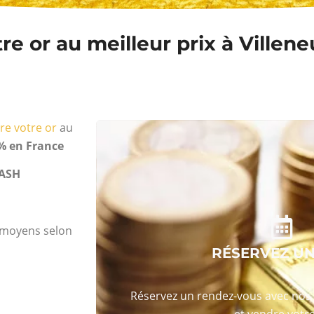
e or au meilleur prix à Villen
re votre or
au
% en France
ASH
s moyens selon
RÉSERVEZ U
Réservez un rendez-vous avec nos 
et vendre votre