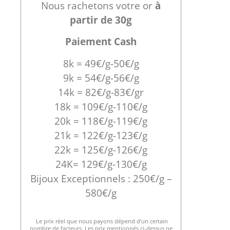
Nous rachetons votre or
à
partir de 30g
Paiement Cash
8k = 49€/g-50€/g
9k = 54€/g-56€/g
14k = 82€/g-83€/gr
18k = 109€/g-110€/g
20k = 118€/g-119€/g
21k = 122€/g-123€/g
22k = 125€/g-126€/g
24K= 129€/g-130€/g
Bijoux Exceptionnels : 250€/g –
580€/g
Le prix réel que nous payons dépend d’un certain
nombre de facteurs. Les prix mentionnés ci-dessus ne