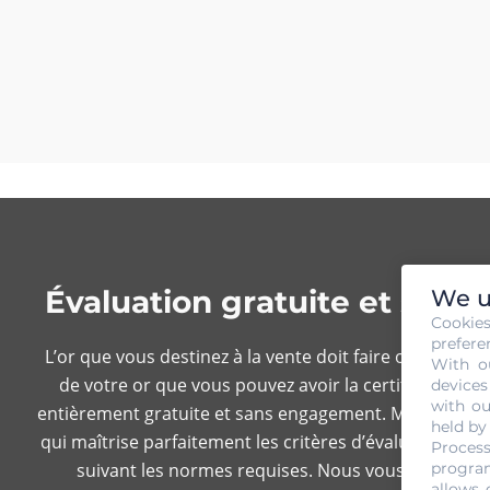
Évaluation gratuite et san
We u
Cookie
prefere
L’or que vous destinez à la vente doit faire objet d’ana
With o
de votre or que vous pouvez avoir la certitude de ven
devices
with ou
entièrement gratuite et sans engagement. Malgré sa grat
held by
qui maîtrise parfaitement les critères d’évaluation com
Process
suivant les normes requises. Nous vous invitons d
program
allows 