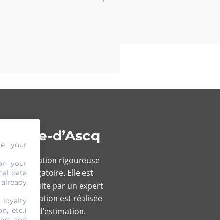
leneuve-d’Ascq
ge your
ers une évaluation rigoureuse
on your
 est obligatoire. Elle est
nal data
 already
ujours conduite par un expert
é. L’évaluation est réalisée
 loyalty
e service d’estimation.
n, etc.)
fers and