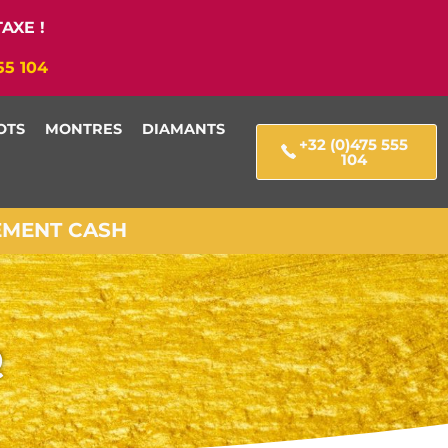
AXE !
55 104
OTS
MONTRES
DIAMANTS
+32 (0)475 555
104
IEMENT CASH
Q