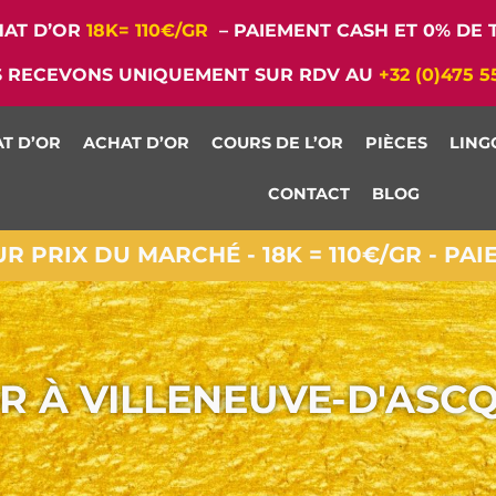
AT D’OR
18K= 110€/GR
– PAIEMENT CASH ET 0% DE T
 RECEVONS UNIQUEMENT SUR RDV AU
+32 (0)475 5
T D’OR
ACHAT D’OR
COURS DE L’OR
PIÈCES
LING
CONTACT
BLOG
 PRIX DU MARCHÉ - 18K = 110€/GR - PA
R À VILLENEUVE-D'ASC