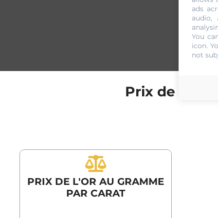
ads acr
audio,
analysi
You can
icon
. Y
not sub
Prix de l'or
PRIX DE L'OR AU GRAMME
PAR CARAT