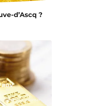
euve-d’Ascq ?
N RDV
équipes pour valoriser
 or