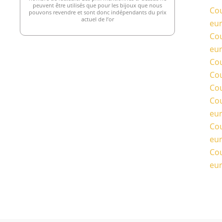
peuvent être utilisés que pour les bijoux que nous
Cou
pouvons revendre et sont donc indépendants du prix
actuel de l’or
eu
Cou
eu
Cou
Cou
Cou
Cou
eu
Cou
eu
Cou
eu