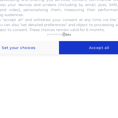
oss your devices and screens (including by email, post, SMS
 and video), personalising them, measuring their performan
NOUS CONTACTER
ng audiences.
 "accept all" and withdraw your consent at any time via the 
ou can also "set detailed preferences" and object to processing ac
ject to consent. These choices remain valid for 6 months.
powered by
 au gramme à Villeneuve-d’Ascq
Set your choices
Accept all