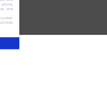
, phone,
ce, and
"cookie"
tivities