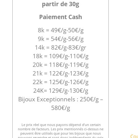
partir de 30g
Paiement Cash
8k = 49€/g-50€/g
9k = 54€/g-56€/g
14k = 82€/g-83€/gr
18k = 109€/g-110€/g
20k = 118€/g-119€/g
21k = 122€/g-123€/g
22k = 125€/g-126€/g
24K= 129€/g-130€/g
Bijoux Exceptionnels : 250€/g –
580€/g
Le prix réel que nous payons dépend d’un certain
nombre de facteurs. Les prix mentionnés ci-dessus ne
peuvent être utilisés que pour les bijoux que nous
Cou
pouvons revendre et sont donc indépendants du prix