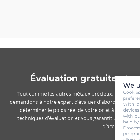
Évaluation gratuite et 
We u
Cookie
Tout comme les autres métaux précieux, la probabilit
prefere
demandons à notre expert d’évaluer d’abord votre or af
With o
déterminer le poids réel de votre or et à analyser
devices
with ou
techniques d’évaluation et vous garantit une estimatio
held by
d’acceptation d
Process
program
allows 