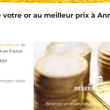
votre or au meilleur prix à An
re votre or
au
% en France
ASH
s moyens selon
RÉSERVEZ U
Réservez un rendez-vous avec nos 
et vendre votre