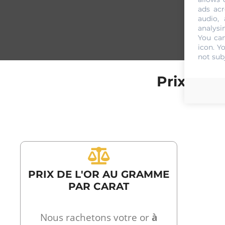
ads acr
audio,
analysi
You can
icon
. Y
not sub
Prix de 
PRIX DE L'OR AU GRAMME
PAR CARAT
Nous rachetons votre or
à