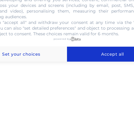
oss your devices and screens (including by email, post, SMS
NOUS CONTACTER
 and video), personalising them, measuring their performan
ng audiences.
 "accept all" and withdraw your consent at any time via the 
ou can also "set detailed preferences" and object to processing ac
ject to consent. These choices remain valid for 6 months.
powered by
l'or au gramme à Annœullin
Set your choices
Accept all