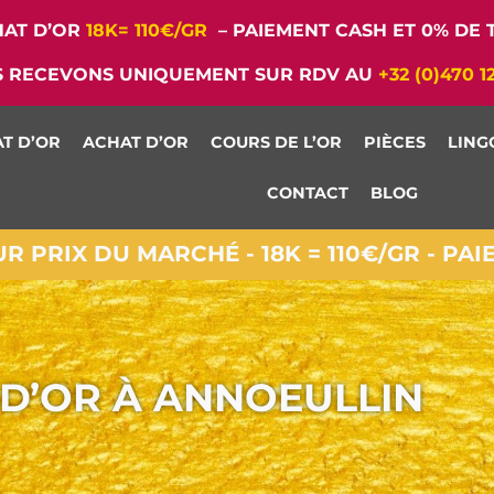
AT D’OR
18K= 110€/GR
– PAIEMENT CASH ET 0% DE T
 RECEVONS UNIQUEMENT SUR RDV AU
+32 (0)470 1
T D’OR
ACHAT D’OR
COURS DE L’OR
PIÈCES
LING
CONTACT
BLOG
 PRIX DU MARCHÉ - 18K = 110€/GR - PA
D’OR À ANNOEULLIN