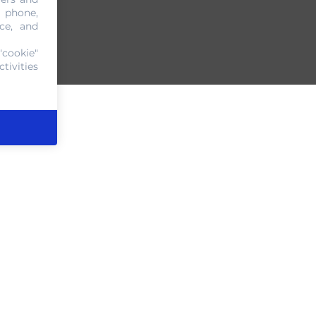
, phone,
ce, and
"cookie"
tivities