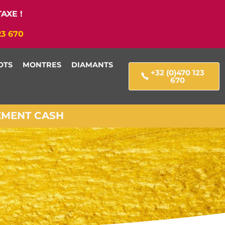
AXE !
23 670
OTS
MONTRES
DIAMANTS
+32 (0)470 123
670
IEMENT CASH