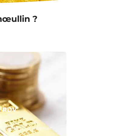
nœullin ?
N RDV
équipes pour valoriser
 or