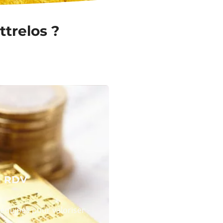
ttrelos ?
N RDV
équipes pour valoriser
 or