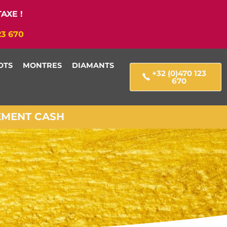
AXE !
23 670
OTS
MONTRES
DIAMANTS
+32 (0)470 123
670
IEMENT CASH