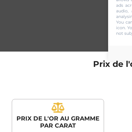
ads acr
audio,
analysi
You can
icon
. Y
not sub
Prix de 
PRIX DE L'OR AU GRAMME
PAR CARAT