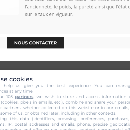
l’ancienneté, le poids, la pureté ainsi que l’état
sur le taux en vigueur.
NOUS CONTACTER
se cookies
s help us give you the best experience. You can mana
 sans Engagement de votre Or à
nces at any time.
ur 105
partners
, we wish to store and access information 
 (cookies, pixels in emails, etc.), combine and share your perso
votre or. Nous sommes conscients qu’il s’agit d’une étape i
r partners, whether collected on this website or in our emails,
ntrent en jeu. Cependant c’est un service totalement gratuit
 some of us, or obtained later, including in other contexts.
rticulier et efficace. Ainsi, nous identifions facilement les
ing this data (identifiers, browsing, preferences, purchases,
s, IP, postal addresses and emails, phone, precise geolocatio
e aux aptitudes spécifiques de nos techniciens. Le prix estim
developing and offering you services, content, commercial of