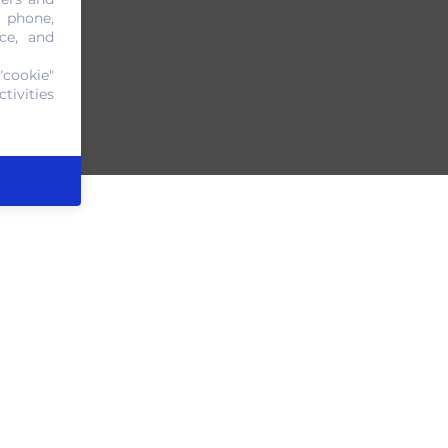
, phone,
ce, and
"cookie"
tivities