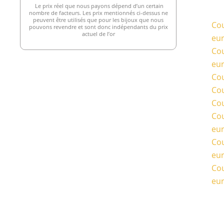
Le prix réel que nous payons dépend d’un certain
nombre de facteurs. Les prix mentionnés ci-dessus ne
peuvent être utilisés que pour les bijoux que nous
Cou
pouvons revendre et sont donc indépendants du prix
actuel de l’or
eu
Cou
eu
Cou
Cou
Cou
Cou
eu
Cou
eu
Cou
eu