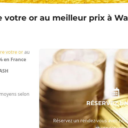
votre or au meilleur prix à Wa
re votre or
au
% en France
ASH
s moyens selon
RÉSERVEZ U
Réservez un rendez-vous avec nos 
et vendre votre