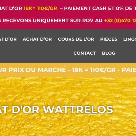
AT D’OR
18K= 110€/GR
– PAIEMENT CASH ET 0% DE T
 RECEVONS UNIQUEMENT SUR RDV AU
+32 (0)470 1
T D’OR
ACHAT D’OR
COURS DE L’OR
PIÈCES
LING
CONTACT
BLOG
 PRIX DU MARCHÉ - 18K = 110€/GR - PA
T D'OR WATTRELOS