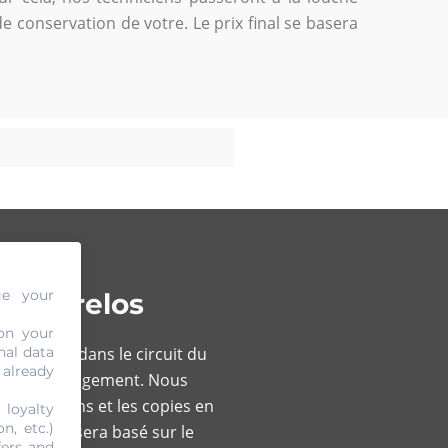
 de conservation de votre. Le prix final se basera
ge your
 Wattrelos
on your
nal data
mportante dans le circuit du
 already
 et sans engagement. Nous
 contrefaçons et les copies en
 loyalty
n, etc.)
atif final sera basé sur le
fers and