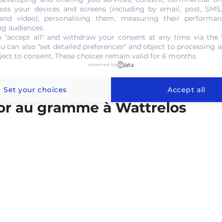
cours actuel
sur le marché.
oss your devices and screens (including by email, post, SMS
 and video), personalising them, measuring their performan
ng audiences.
 "accept all" and withdraw your consent at any time via the 
NOUS CONTACTER
ou can also "set detailed preferences" and object to processing ac
ject to consent. These choices remain valid for 6 months.
powered by
Set your choices
Accept all
l'or au gramme à Wattrelos