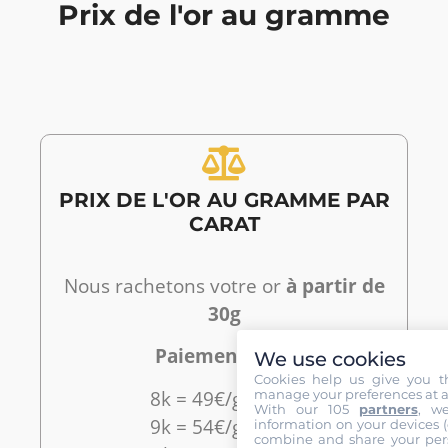
Prix de l'or au gramme
PRIX DE L'OR AU GRAMME PAR
CARAT
Nous rachetons votre or
à partir de
30g
Paiement Cash
We use cookies
Cookies help us give you t
8k = 49€/g-50€/g
manage your preferences at a
With our 105
partners
, w
9k = 54€/g-56€/g
information on your devices (co
combine and share your pers