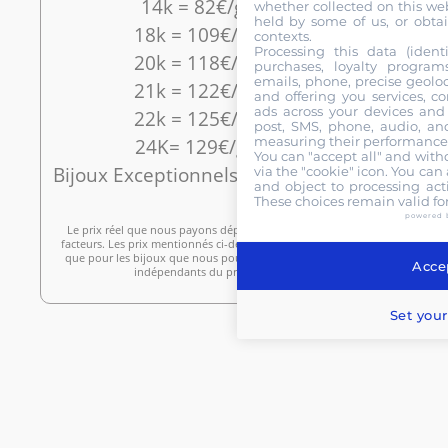
14k = 82€/g-83€/gr
whether collected on this web
held by some of us, or obtai
18k = 109€/g-110€/g
contexts.
Processing this data (identi
20k = 118€/g-119€/g
purchases, loyalty program
emails, phone, precise geoloc
21k = 122€/g-123€/g
and offering you services, c
ads across your devices and 
22k = 125€/g-126€/g
post, SMS, phone, audio, and
measuring their performance,
24K= 129€/g-130€/g
You can "accept all" and with
Bijoux Exceptionnels : 250€/g – 580€/g
via the "cookie" icon
. You can 
and object to processing acti
These choices remain valid fo
powered 
Le prix réel que nous payons dépend d’un certain nombre de
facteurs. Les prix mentionnés ci-dessus ne peuvent être utilisés
que pour les bijoux que nous pouvons revendre et sont donc
Accep
indépendants du prix actuel de l’or
Set your