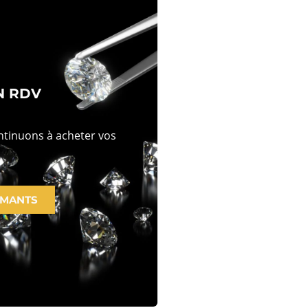
N RDV
ontinuons à acheter vos
AMANTS