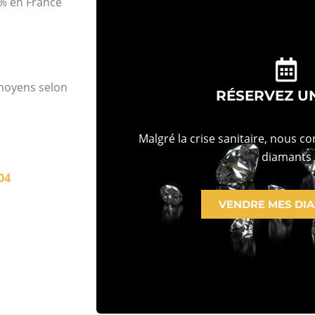
% en France
 moyens selon
RÉSERVEZ U
Malgré la crise sanitaire, nous c
diamants
04
VENDRE MES DI