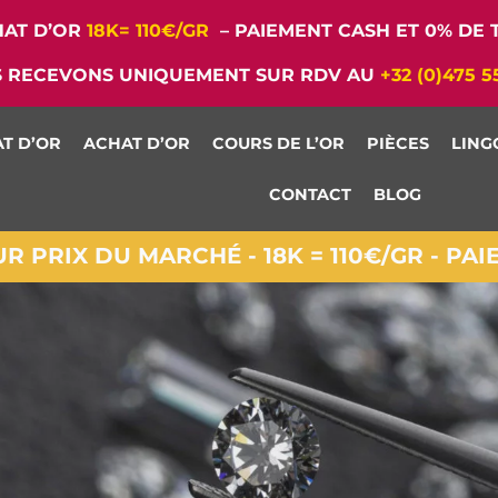
AT D’OR
18K= 110€/GR
– PAIEMENT CASH ET 0% DE T
 RECEVONS UNIQUEMENT SUR RDV AU
+32 (0)475 5
T D’OR
ACHAT D’OR
COURS DE L’OR
PIÈCES
LING
CONTACT
BLOG
 PRIX DU MARCHÉ - 18K = 110€/GR - PA