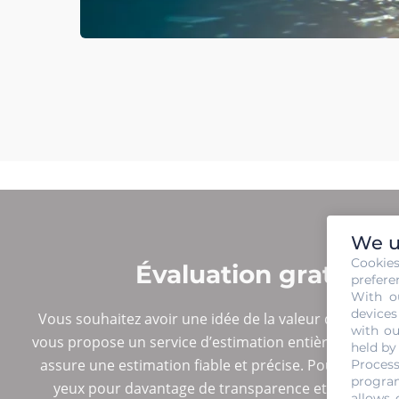
We u
Cookie
Évaluation gratuite
prefere
With o
devices
Vous souhaitez avoir une idée de la valeur de votre bi
with ou
vous propose un service d’estimation entièrement gratu
held by
assure une estimation fiable et précise. Pour détermin
Process
program
yeux pour davantage de transparence et de confian
allows 