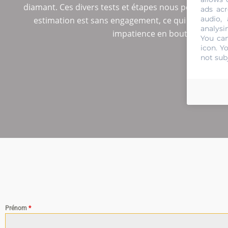
diamant. Ces divers tests et étapes nous permettent d’
ads acr
audio,
estimation est sans engagement, ce qui signifie que
analysi
impatience en boutique pour 
You can
icon
. Y
not sub
Prénom
*