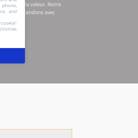
déterminer la valeur. Notre
, phone,
ce, and
Nous vous attendons avec
ux.
"cookie"
tivities