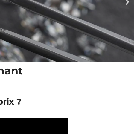
amant
rix ?