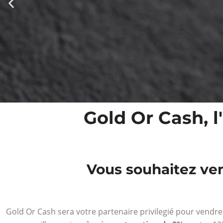
Gold Or Cash, 
Cours du
Vous souhaitez ven
diamant
Suivez le cours du
Gold Or Cash sera votre partenaire privilegié pour vendr
diamant en temps réel.