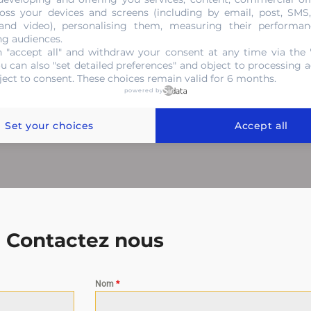
identifier de quelle pierre il s’agit et par conséquent d’en 
oss your devices and screens (including by email, post, SMS
 and video), personalising them, measuring their performan
 si elle ne convient pas, vous êtes en droit de la refuser. 
ng audiences.
estimer vos diamants et vous en faire découvrir des nouvea
 "accept all" and withdraw your consent at any time via the 
ou can also "set detailed preferences" and object to processing ac
ject to consent. These choices remain valid for 6 months.
powered by
NOUS CONTACTER
Set your choices
Accept all
Contactez nous
Nom
*