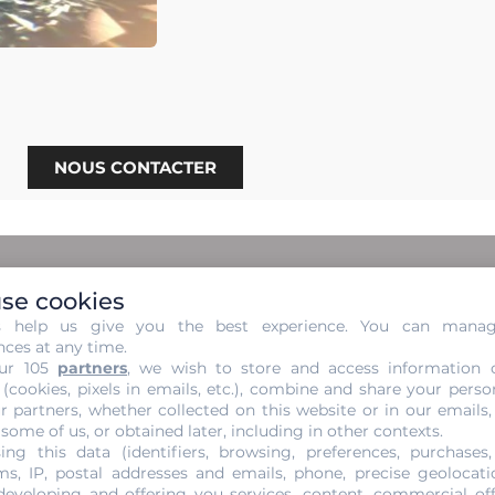
NOUS CONTACTER
se cookies
s help us give you the best experience. You can mana
 et sans Engagement de vos di
nces at any time.
ur 105
partners
, we wish to store and access information 
 (cookies, pixels in emails, etc.), combine and share your perso
jou ou de vos diamants ? Spécialiste de l’achat et la vente 
r partners, whether collected on this website or in our emails,
it. Experte depuis plus de 30 ans dans l’achat et la vente 
 some of us, or obtained later, including in other contexts.
er la valeur réelle de vos diamants, divers tests d’identific
ing this data (identifiers, browsing, preferences, purchases,
s, IP, postal addresses and emails, phone, precise geolocatio
ce. Votre diamant subira également l’étape de la pesée pou
developing and offering you services, content, commercial of