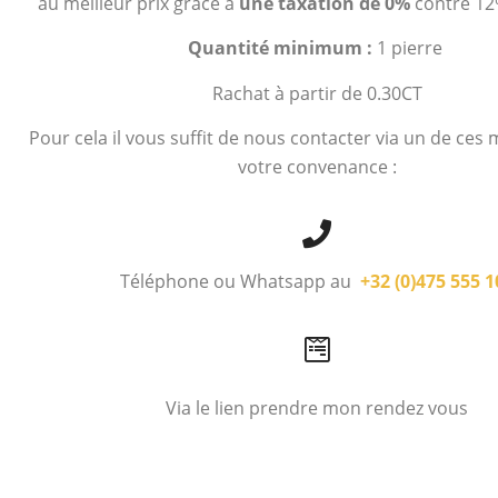
au meilleur prix grâce à
une taxation de 0%
contre 12
et revendez vos
Quantité minimum :
1 pierre
diamants au meilleur
prix.
Rachat à partir de 0.30CT
Pour cela il vous suffit de nous contacter via un de ces
Découvrir
votre convenance :
Téléphone ou Whatsapp au
+32 (0)475 555 1
Via le lien prendre mon rendez vous