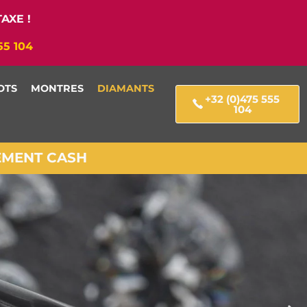
AXE !
55 104
OTS
MONTRES
DIAMANTS
+32 (0)475 555
104
IEMENT CASH