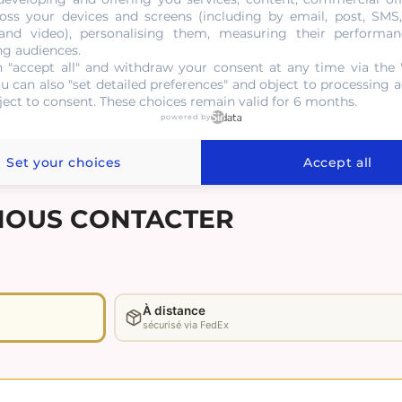
oss your devices and screens (including by email, post, SMS
 and video), personalising them, measuring their performan
ng audiences.
NOUS CONTACTER
 "accept all" and withdraw your consent at any time via the 
ou can also "set detailed preferences" and object to processing ac
ject to consent. These choices remain valid for 6 months.
powered by
Set your choices
Accept all
NOUS CONTACTER
À distance
sécurisé via FedEx