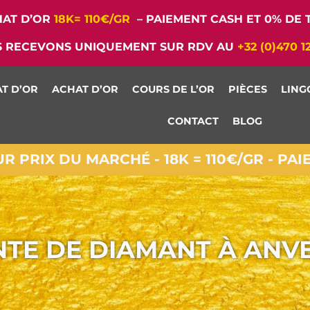
AT D’OR
18K= 110€/GR
– PAIEMENT CASH ET 0% DE T
 RECEVONS UNIQUEMENT SUR RDV AU
+32 (0)470 1
T D’OR
ACHAT D’OR
COURS DE L’OR
PIÈCES
LING
CONTACT
BLOG
 PRIX DU MARCHÉ - 18K = 110€/GR - PA
NTE DE DIAMANT À ANV