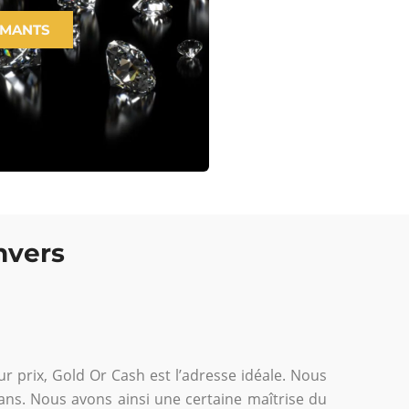
AMANTS
nvers
r prix, Gold Or Cash est l’adresse idéale. Nous
ans. Nous avons ainsi une certaine maîtrise du