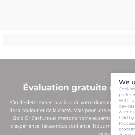
We u
Évaluation gratuite et s
Cookie
prefere
With o
Afin de déterminer la valeur de votre diamant, vous devez 
devices
de la couleur et de la clarté. Mais pour une estimation ex
with ou
held by
Gold Or Cash, nous mettons notre expertise à votre 
Process
d’expérience, faites-nous confiance. Nous maîtrisons t
program
pierre connue, v
allows 