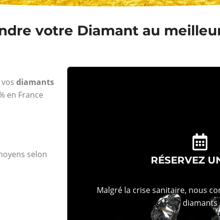
ndre votre Diamant au meilleur
e vos
diamants
% en France
 moyens selon
RÉSERVEZ U
Malgré la crise sanitaire, nous c
diamants