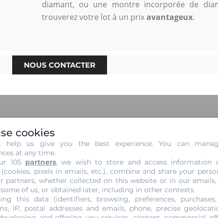
diamant, ou une montre incorporée de diam
trouverez votre lot à un prix
avantageux
.
NOUS CONTACTER
se cookies
ans Engagement de votre Diama
s help us give you the best experience. You can mana
nces at any time.
ur 105
partners
, we wish to store and access information 
vous baser sur quatre critères, appelés les 4 C. Il s’agit du 
 (cookies, pixels in emails, etc.), combine and share your perso
acte, il est conseillé de contacter un spécialiste en évaluati
r partners, whether collected on this website or in our emails,
 some of us, or obtained later, including in other contexts.
disposition. Nous pouvons évaluer
gratuitement
vos diaman
ing this data (identifiers, browsing, preferences, purchases,
ous les paramètres pour déterminer la qualité de votre diama
s, IP, postal addresses and emails, phone, precise geolocatio
ous êtes libre de choisir où vous allez la vendre.
developing and offering you services, content, commercial of