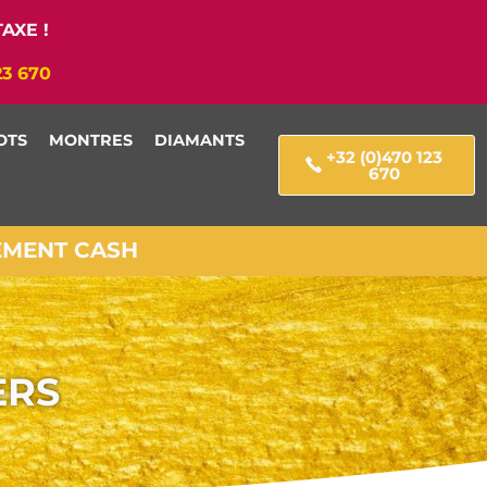
AXE !
23 670
OTS
MONTRES
DIAMANTS
+32 (0)470 123
670
IEMENT CASH
ERS