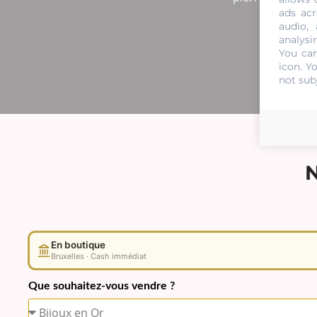
ads acr
audio,
analysi
You can
icon
. Y
not sub
En boutique
Bruxelles · Cash immédiat
Que souhaitez-vous vendre ?