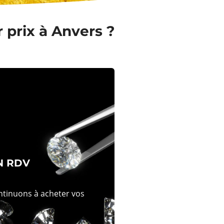
 prix à Anvers ?
N RDV
ontinuons à acheter vos