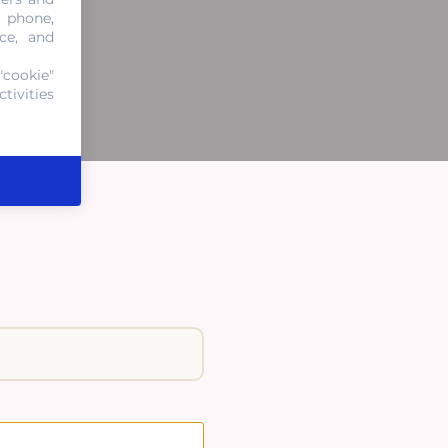
, phone,
ce, and
"cookie"
tivities