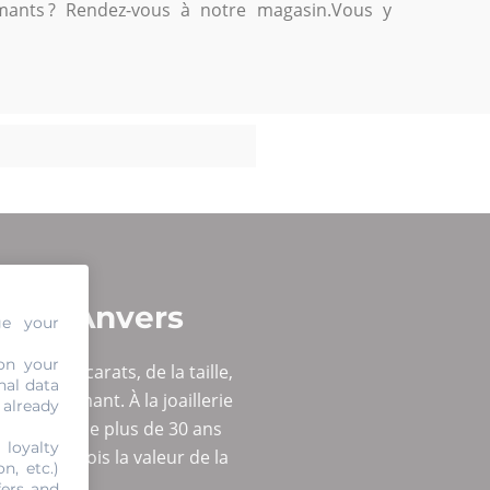
ants ? Rendez-vous à notre magasin.Vous y
nt à Anvers
ge your
on your
poids en carats, de la taille,
nal data
on de diamant. À la joaillerie
 already
ts. Forte de plus de 30 ans
 loyalty
nt. Une fois la valeur de la
n, etc.)
fers and