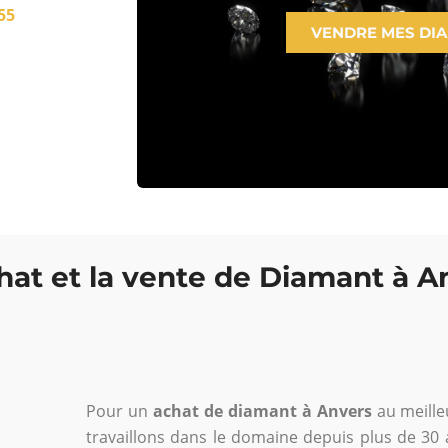
55
VENDRE MES DI
chat et la vente de Diamant à A
Pour un
achat de diamant à Anvers
au meilleu
travaillons dans le domaine depuis plus de 30 