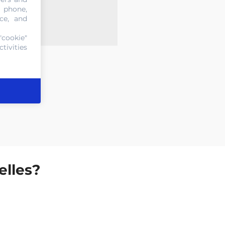
, phone,
ce, and
"cookie"
tivities
lles?