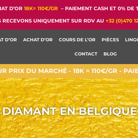
AT D’OR
18K= 110€/GR
– PAIEMENT CASH ET 0% DE T
 RECEVONS UNIQUEMENT SUR RDV AU
+32 (0)470 1
T D’OR
ACHAT D’OR
COURS DE L’OR
PIÈCES
LING
CONTACT
BLOG
 PRIX DU MARCHÉ - 18K = 110€/GR - PA
 DIAMANT EN BELGIQUE