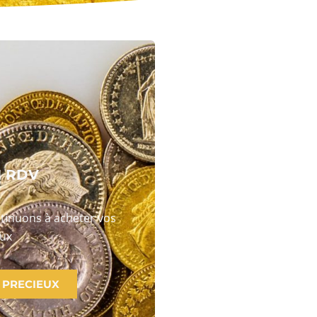
N RDV
ntinuons à acheter vos
ux
 PRECIEUX