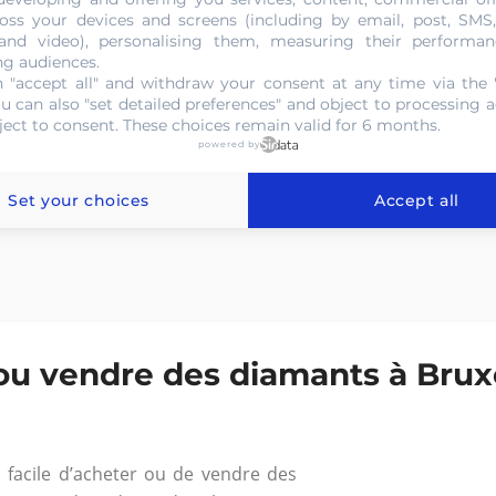
oss your devices and screens (including by email, post, SMS
 and video), personalising them, measuring their performan
sez et déposez (ou)
Choisissez des fichiers
ng audiences.
 "accept all" and withdraw your consent at any time via the 
ou can also "set detailed preferences" and object to processing ac
ject to consent. These choices remain valid for 6 months.
powered by
Set your choices
Accept all
u vendre des diamants à Bruxe
 facile d’acheter ou de vendre des