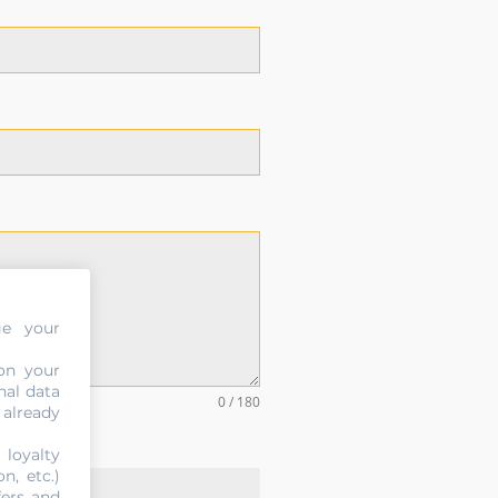
ge your
on your
nal data
0 / 180
 already
 loyalty
n, etc.)
fers and