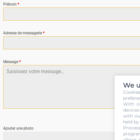
Prénom
*
Adresse de messagerie
*
Message
*
We u
Cookie
prefere
With o
devices
with ou
held by
Process
Ajouter une photo
program
allows 