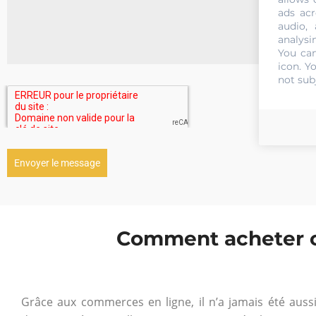
ads acr
audio,
Glis
analysi
You can
icon
. Y
not sub
Envoyer le message
Comment acheter o
Grâce aux commerces en ligne, il n’a jamais été aussi