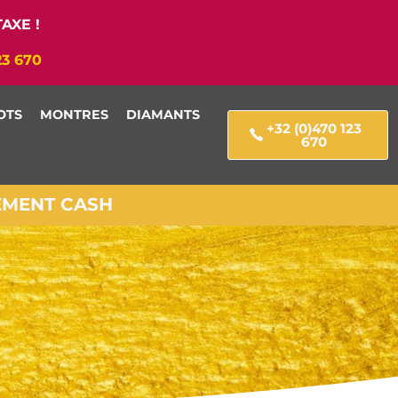
AXE !
23 670
OTS
MONTRES
DIAMANTS
+32 (0)470 123
670
IEMENT CASH