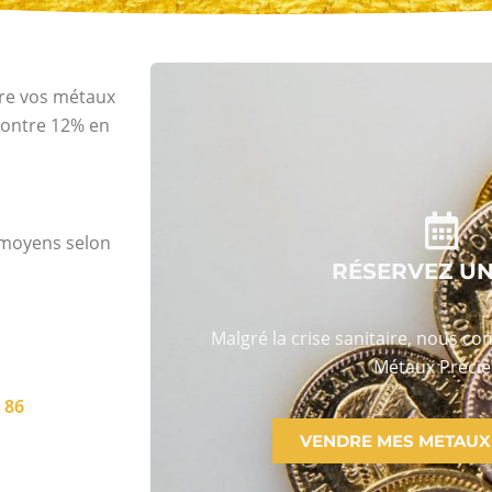
dre vos métaux
ontre 12% en
s moyens selon
RÉSERVEZ U
Malgré la crise sanitaire, nous co
Métaux Précie
 86
VENDRE MES METAUX