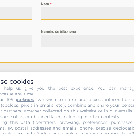
Nom
*
Numéro de téléphone
se cookies
s help us give you the best experience. You can mana
nces at any time.
ur 105
partners
, we wish to store and access information 
 (cookies, pixels in emails, etc.), combine and share your perso
r partners, whether collected on this website or in our emails,
 some of us, or obtained later, including in other contexts.
ing this data (identifiers, browsing, preferences, purchases,
s, IP, postal addresses and emails, phone, precise geolocatio
developing and offering you services, content, commercial of