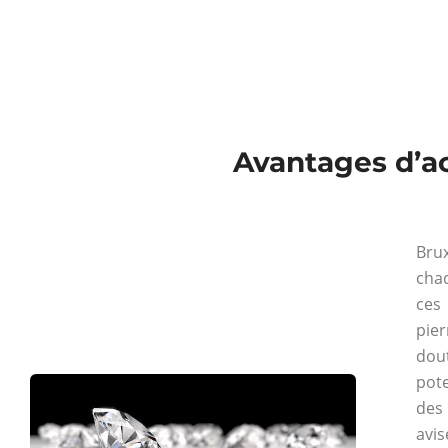
Avantages d’ac
Brux
chaq
ces
pie
dou
pote
des 
avis