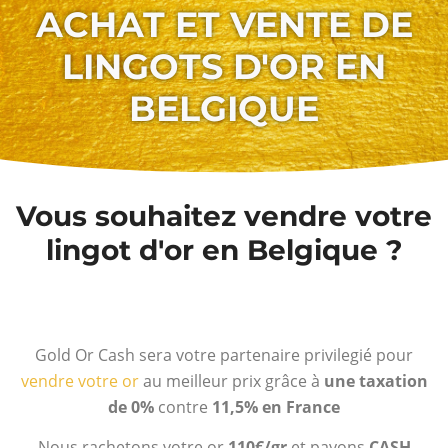
ACHAT ET VENTE DE
LINGOTS D'OR EN
BELGIQUE
Vous souhaitez vendre votre
lingot d'or en Belgique ?
Gold Or Cash sera votre partenaire privilegié pour
vendre votre or
au meilleur prix grâce à
une taxation
de 0%
contre
11,5% en France
Nous rachetons votre or
110€/gr
et payons
CASH