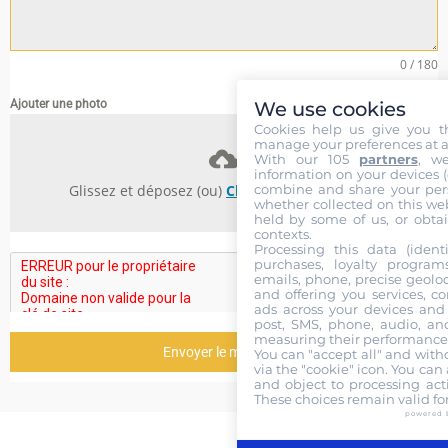
0 / 180
We use cookies
Ajouter une photo
Cookies help us give you t
manage your preferences at a
With our 105
partners
, w
information on your devices (co
combine and share your pers
Glissez et déposez (ou)
Choisissez des fichiers
whether collected on this web
held by some of us, or obtai
contexts.
Processing this data (identi
purchases, loyalty program
emails, phone, precise geoloc
and offering you services, c
ads across your devices and 
post, SMS, phone, audio, and
measuring their performance,
Envoyer le message
You can "accept all" and with
via the "cookie" icon
. You can 
and object to processing acti
These choices remain valid fo
powered 