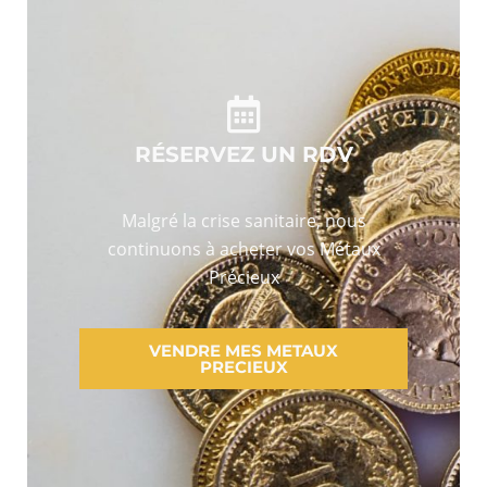
RÉSERVEZ UN RDV
Malgré la crise sanitaire, nous
continuons à acheter vos Métaux
Précieux
VENDRE MES METAUX
PRECIEUX