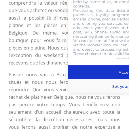
held by some of us, or obtai
comprendre la valeur réelle de l’objet en platine
contexts.
que vous achetez ou vendez. Cependant, vous avez
Processing this data (identi
purchases, loyalty program
aussi la possibilité d’investir dans les lingots de
emails, phone, precise geoloc
and offering you services, c
platine et les pièces en platine chez nous en
ads across your devices and 
post, SMS, phone, audio, and
Belgique. De même, vous pouvez passer en
measuring their performance,
boutique pour vous faire racheter vos lingots et
You can "accept all" and with
via the "cookie" icon
. You can 
pièces en platine. Nous ouvrons toute la semaine à
and object to processing acti
These choices remain valid fo
l’exception du weekend durant lequel nous ne
powered 
recevons que les dimanches et sur rendez-vous.
Accep
Passez nous voir à Bruxelles où nous sommes
situés et nous nous ferons un plaisir de vous
Set your
répondre. Que vous veniez pour un achat ou un
rachat de platine en Belgique, nous ne vous ferons
pas perdre votre temps. Vous bénéficierez non
seulement d’un accueil chaleureux avec toute la
sécurité et la discrétion nécessaires, mais nous
vous ferons aussi profiter de notre expertise à