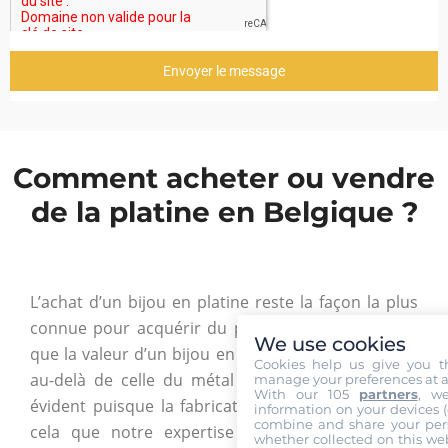
Envoyer le message
Comment acheter ou vendre
de la platine en Belgique ?
L’achat d’un bijou en platine reste la façon la plus
connue pour acquérir du platine. Mais il faut dire
We use cookies
que la valeur d’un bijou en platine va souvent bien
Cookies help us give you t
au-delà de celle du métal qu’il contient. Cela est
manage your preferences at a
With our 105
partners
, w
évident puisque la fabrication a un coût. C’est en
information on your devices (co
combine and share your pers
cela que notre expertise vous sera utile pour
whether collected on this web