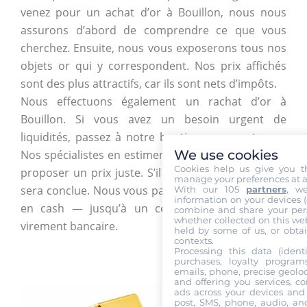
venez pour un achat d’or à Bouillon, nous nous
assurons d’abord de comprendre ce que vous
cherchez. Ensuite, nous vous exposerons tous nos
objets or qui y correspondent. Nos prix affichés
sont des plus attractifs, car ils sont nets d’impôts.
Nous effectuons également un rachat d’or à
Bouillon. Si vous avez un besoin urgent de
liquidités, passez à notre boutique avec votre or.
We use cookies
Nos spécialistes en estimeront la valeur pour vous
Cookies help us give you t
proposer un prix juste. S’il vous convient, la vente
manage your preferences at a
sera conclue. Nous vous paierons immédiatement,
With our 105
partners
, w
information on your devices (co
en cash — jusqu’à un certain seuil — ou par
combine and share your pers
whether collected on this web
virement bancaire.
held by some of us, or obtai
contexts.
Processing this data (identi
purchases, loyalty program
emails, phone, precise geoloc
and offering you services, c
ads across your devices and 
post, SMS, phone, audio, and