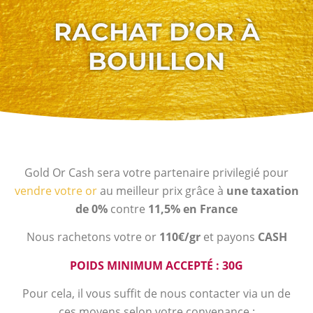
RACHAT D’OR À
BOUILLON
Gold Or Cash sera votre partenaire privilegié pour
vendre votre or
au meilleur prix grâce à
une taxation
de 0%
contre
11,5% en France
Nous rachetons votre or
110€/gr
et payons
CASH
POIDS MINIMUM ACCEPTÉ : 30G
Pour cela, il vous suffit de nous contacter via un de
ces moyens selon votre convenance :