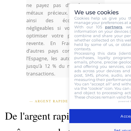
ne payez pas d’impôt sur les
We use cookies
métaux précieux. Vous réalisez
Cookies help us give you t
ainsi des économies non
manage your preferences at a
With our 105
partners
, w
négligeables si vous cherchez à
information on your devices (co
optimiser votre plus-value à la
combine and share your pers
whether collected on this web
revente. En France, et dans
held by some of us, or obtai
contexts.
d’autres pays comme l’Italie ou
Processing this data (identi
purchases, loyalty program
l’Espagne, les autorités prélèvent
emails, phone, precise geoloc
jusqu’à 12 % du montant de vos
and offering you services, c
ads across your devices and 
transactions.
post, SMS, phone, audio, and
measuring their performance,
You can "accept all" and with
via the "cookie" icon
. You can 
and object to processing acti
These choices remain valid fo
— ARGENT RAPIDE ET SECURISE —
powered 
De l'argent rapide et sécurisé
Accep
Set your