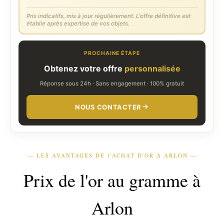
Prix indicatifs, mis à jour régulièrement. L'offre définitive est
établie après expertise de vos objets.
PROCHAINE ÉTAPE
Obtenez votre offre
personnalisée
Réponse sous 24h · Sans engagement · 100% gratuit
NOUS CONTACTER
— LES AVANTAGES DE l'ACHAT D'OR A ARLON —
Prix de l'or au gramme à
Arlon