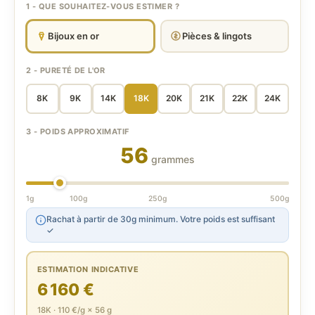
1 - QUE SOUHAITEZ-VOUS ESTIMER ?
Bijoux en or
Pièces & lingots
2 - PURETÉ DE L'OR
8K
9K
14K
18K
20K
21K
22K
24K
3 - POIDS APPROXIMATIF
56
grammes
1g
100g
250g
500g
Rachat à partir de 30g minimum. Votre poids est suffisant
✓
ESTIMATION INDICATIVE
6 160 €
18K · 110 €/g × 56 g