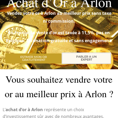
Achat d’Or à Arlon
Vendez votre or à Arlon au meilleur prix sans taxe
ni commission.
En France, la vente d’or est taxée à 11,5%, pas en
Belgique. Estimation gratuite et sans engagement.
PARLER A UN
ESTIMER MON OR
EXPERT
GRATUITEMENT
Vous souhaitez vendre votre
or au meilleur prix à Arlon ?
L’
achat d’or à Arlon
représente un choix
d’investissement sûr avec de nombreux avantages.