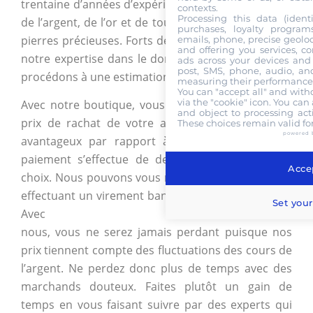
trentaine d’années d’expérience dans le traitement
contexts.
Processing this data (identi
de l’argent, de l’or et de tout type de métaux et de
purchases, loyalty program
pierres précieuses. Forts de cette expérience et de
emails, phone, precise geoloc
and offering you services, c
notre expertise dans le domaine de l’argent, nous
ads across your devices and 
post, SMS, phone, audio, and
procédons à une estimation de votre objet.
measuring their performance,
You can "accept all" and with
via the "cookie" icon
. You can 
Avec notre boutique, vous pouvez bénéficier d’un
and object to processing acti
prix de rachat de votre argent en Belgique très
These choices remain valid fo
powered 
avantageux par rapport à ceux du marché. Le
paiement s’effectue de deux façons selon votre
Accep
choix. Nous pouvons vous régler en espèces ou en
effectuant un virement bancaire sur votre compte.
Set your
Avec
nous, vous ne serez jamais perdant puisque nos
prix tiennent compte des fluctuations des cours de
l’argent. Ne perdez donc plus de temps avec des
marchands douteux. Faites plutôt un gain de
temps en vous faisant suivre par des experts qui