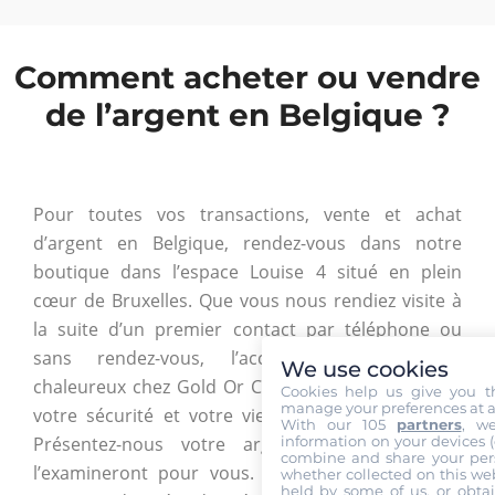
Comment acheter ou vendre
de l’argent en Belgique ?
Pour toutes vos transactions, vente et achat
d’argent en Belgique, rendez-vous dans notre
boutique dans l’espace Louise 4 situé en plein
cœur de Bruxelles. Que vous nous rendiez visite à
la suite d’un premier contact par téléphone ou
sans rendez-vous, l’accueil reste toujours
We use cookies
chaleureux chez Gold Or Cash. Une fois sur place,
Cookies help us give you t
manage your preferences at a
votre sécurité et votre vie privée sont assurées.
With our 105
partners
, w
information on your devices (co
Présentez-nous votre argent et nos experts
combine and share your pers
l’examineront pour vous. Nous disposons d’une
whether collected on this web
held by some of us, or obtai