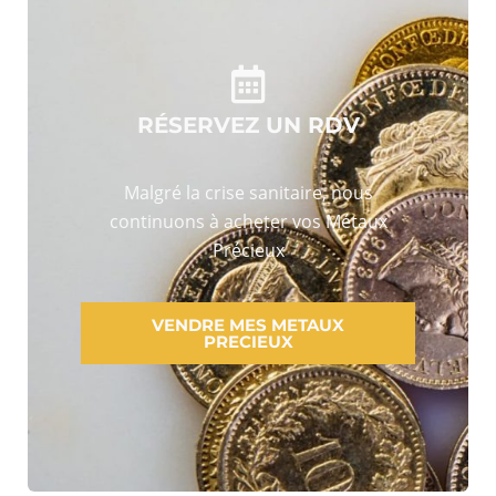
RÉSERVEZ UN RDV
Malgré la crise sanitaire, nous
continuons à acheter vos Métaux
Précieux
VENDRE MES METAUX
PRECIEUX