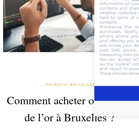
information on your 
combine and share 
whether collected o
held by some of us
contexts.
Processing this da
purchases, loyalt
emails, phone, prec
and offering you s
ads across your de
post, SMS, phone, 
measuring their pe
You can "accept all
via the "cookie" ico
and object to proce
These choices remai
— POURQUOI BRUXELLES ?
Comment acheter ou vendre
de l’or à Bruxelles ?