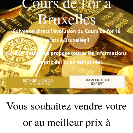
Cours de l'or à
Bruxelles
Suivez en direct l’évolution du Cours de l’or 18
carats à Bruxelles !
Gold Or Cash vous propose toutes les informations
sur le prix de l’or en temps réel.
PARLER A UN
ESTIMER MON OR
EXPERT
GRATUITEMENT
Vous souhaitez vendre votre
or au meilleur prix à