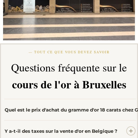
— TOUT CE QUE VOUS DEVEZ SAVOIR
Questions fréquente sur le
cours de l'or à Bruxelles
Quel est le prix d'achat du gramme d'or 18 carats chez 
Au cours du jour, le rachat du
18 carats tourne autour de
Y a-t-il des taxes sur la vente d'or en Belgique ?
109 €/g
pour une pièce revendable. Le montant exact
dépend du poids, du titre réel et de l'état de votre objet.