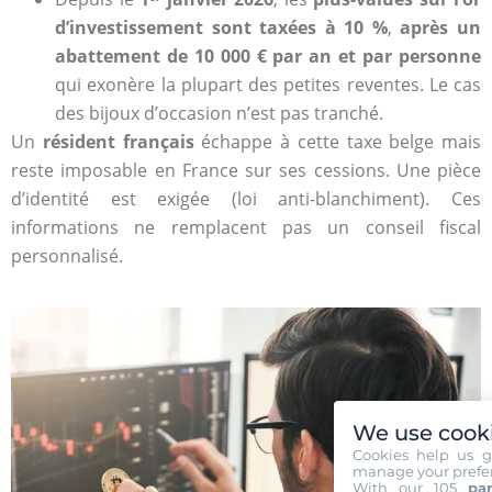
d’investissement sont taxées à 10 %
,
après un
abattement de 10 000 € par an et par personne
qui exonère la plupart des petites reventes. Le cas
des bijoux d’occasion n’est pas tranché.
Un
résident français
échappe à cette taxe belge mais
reste imposable en France sur ses cessions. Une pièce
d’identité est exigée (loi anti-blanchiment). Ces
informations ne remplacent pas un conseil fiscal
personnalisé.
We use cook
Cookies help us g
manage your prefer
With our 105
par