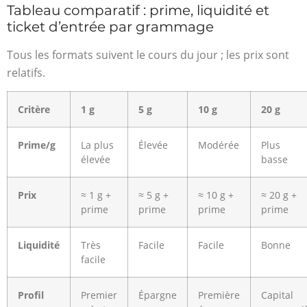
Tableau comparatif : prime, liquidité et
ticket d’entrée par grammage
Tous les formats suivent le cours du jour ; les prix sont
relatifs.
Critère
1 g
5 g
10 g
20 g
Prime/g
La plus
Élevée
Modérée
Plus
élevée
basse
Prix
≈ 1 g +
≈ 5 g +
≈ 10 g +
≈ 20 g +
prime
prime
prime
prime
Liquidité
Très
Facile
Facile
Bonne
facile
Profil
Premier
Épargne
Première
Capital