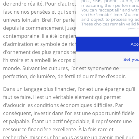
post, SMS, phone, audio, a
de rendre réalité. Pour d’autres, il reste cette utopie qui
measuring their performanc
You can "accept all" and wi
fascine nos pensées et qui semble appartenir à un
via the "cookie" icon
. You ca
univers lointain. Bref, l’or parle beaucoup de lui-même
and object to processing act
These choices remain valid f
depuis le commencement jusqu’à notre ère
powere
contemporaine. Il a été longtemps une source
d’admiration et symbole de richesse matérielle. Il a servi
Acc
d’ornement des plus grands temples du monde dans
Set yo
l’histoire et a embelli le corps des rois et princes du
monde. Suivant les cultures, l’or est synonyme de
perfection, de lumière, de fertilité ou même d’espoir.
Dans un langage plus financier, l’or est une épargne qu’il
faut se faire. Il est un véritable élément qui permet
d’adoucir les conditions économiques difficiles. Par
conséquent, investir dans l’or est une opportunité fidèle
et palpable. Étant un actif négociable, il représente une
ressource financière excellente. À la fois rare et
recherché, miser sur l’or vous assure un avenir meilleur