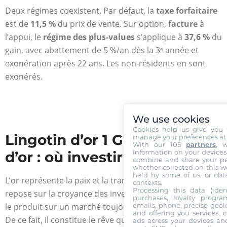
Deux régimes coexistent. Par défaut, la
taxe forfaitaire
est de
11,5 %
du prix de vente. Sur option,
facture
à
l’appui, le
régime des plus-values
s’applique à
37,6 %
du
gain, avec abattement de 5 %/an dès la 3ᵉ année et
exonération après 22 ans. Les non-résidents en sont
exonérés.
We use cookies
Cookies help us give you 
Lingotin d’or 1 Gr ou pièces
manage your preferences at 
With our 105
partners
, 
information on your devices (
d’or : où investir ?
combine and share your per
whether collected on this we
held by some of us, or obta
L’or représente la paix et la tranquillité. Cette théorie
contexts.
Processing this data (ident
repose sur la croyance des investisseurs qui s’arrachent
purchases, loyalty progra
emails, phone, precise geolo
le produit sur un marché toujours en pleine expansion.
and offering you services, 
De ce fait, il constitue le rêve que certains ont le pouvoir
ads across your devices an