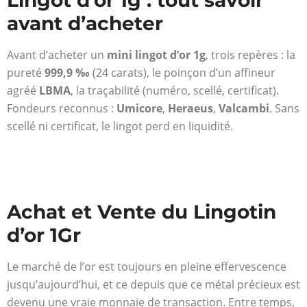
Lingot d’or 1g : tout savoir
avant d’acheter
Avant d’acheter un
mini lingot d’or 1g
, trois repères : la
pureté
999,9 ‰
(24 carats), le poinçon d’un affineur
agréé
LBMA
, la traçabilité (numéro, scellé, certificat).
Fondeurs reconnus :
Umicore
,
Heraeus
,
Valcambi
. Sans
scellé ni certificat, le lingot perd en liquidité.
Achat et Vente du Lingotin
d’or 1Gr
Le marché de l’or est toujours en pleine effervescence
jusqu’aujourd’hui, et ce depuis que ce métal précieux est
devenu une vraie monnaie de transaction. Entre temps,