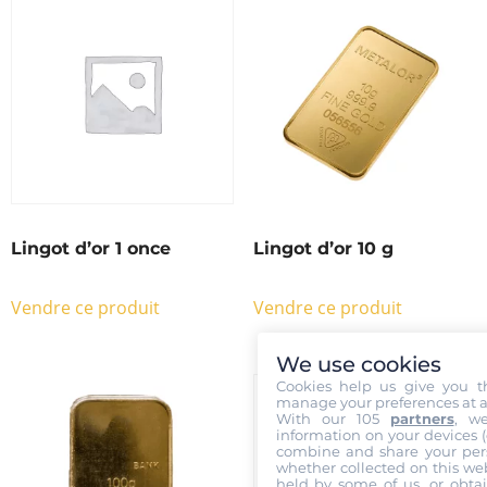
Lingot d’or 1 once
Lingot d’or 10 g
Vendre ce produit
Vendre ce produit
We use cookies
Cookies help us give you t
manage your preferences at a
With our 105
partners
, w
information on your devices (co
combine and share your pers
whether collected on this web
held by some of us, or obtai