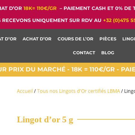
AT D’OR
18K= 110€/GR
– PAIEMENT CASH ET 0% DE T
 RECEVONS UNIQUEMENT SUR RDV AU
+32 (0)475 5
T D’OR
ACHAT D’OR
COURS DE L’OR
PIÈCES
LING
CONTACT
BLOG
 PRIX DU MARCHÉ - 18K = 110€/GR - PA
Accueil
/
Tous nos Lingots d'Or certifiés LBMA
/ Lingo
Lingot d’or 5 g