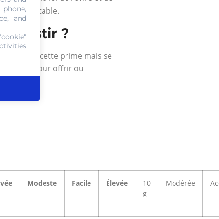
, phone,
ilité équitable.
ce, and
investir ?
"cookie"
tivities
ingot baisse cette prime mais se
 convient pour offrir ou
evée
Modeste
Facile
Élevée
10
Modérée
Ac
g