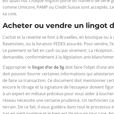
est quasi nul. Chaque lingotin porte un numéro de série gra
comme Umicore, PAMP ou Credit Suisse sont acceptés. Le p
sa cote.
Acheter ou vendre un lingot d
L’achat et la revente se font à Bruxelles, en boutique ou à
Ravenstein, ou la livraison FEDEX assurée. Pour vendre, l’
Le paiement se fait en cash ou par virement. La réception
demandée, conformément à la législation anti-blanchimen
S’approprier le
lingot d’or de 5g
doit faire l’objet d’une a
doit pouvoir fournir certaines informations qui attesteront 
de faire sa transaction. Ce document doit mentionner certa
encore le titrage et la signature de l’essayeur doivent fig
à un expert en métaux précieux pour vous aider à loucher 
réseau nécessite une certaine prudence. Un technicien capa
terrain. De ce fait, il vous guidera dans tout le processus
pas en petit nombre et le bien est de plus en plus rare. Ains