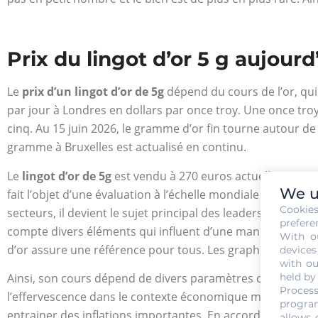
Prix du lingot d’or 5 g aujourd
Le
prix d’un lingot d’or de 5g
dépend du cours de l’or, qui 
par jour à Londres en dollars par once troy. Une once tro
cinq. Au 15 juin 2026, le gramme d’or fin tourne autour de 
gramme à Bruxelles est actualisé en continu.
Le
lingot d’or de 5g
est vendu à 270 euros actuellement. Ce p
We u
fait l’objet d’une évaluation à l’échelle mondiale et cet in
Cookie
secteurs, il devient le sujet principal des leaders du monde
prefere
compte divers éléments qui influent d’une manière conséqu
With o
d’or assure une référence pour tous. Les graphiques sont
devices
with ou
Ainsi, son cours dépend de divers paramètres comme la loi 
held by
Process
l’effervescence dans le contexte économique mondial. En e
program
entrainer des inflations importantes. En accord avec la conjo
allows 