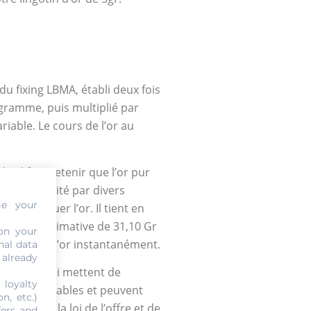
du fixing LBMA, établi deux fois
 gramme, puis multiplié par
riable. Le cours de l’or au
t, il faut retenir que l’or pur
très sollicité par divers
ge your
e d’évaluer l’or. Il tient en
leur approximative de 31,10 Gr
on your
ations de l’or instantanément.
nal data
 already
nancières qui mettent de
 loyalty
es considérables et peuvent
n, etc.)
lèle avec la loi de l’offre et de
fers and