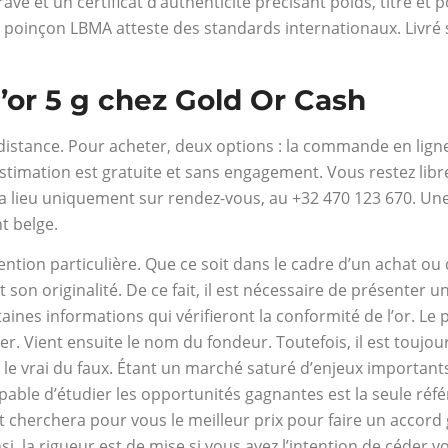
vé et un certificat d’authenticité précisant poids, titre et
oinçon LBMA atteste des standards internationaux. Livré so
’or 5 g chez Gold Or Cash
 distance. Pour acheter, deux options : la commande en ligne 
estimation est gratuite et sans engagement. Vous restez lib
 a lieu uniquement sur rendez-vous, au +32 470 123 670. Une 
t belge.
ttention particulière. Que ce soit dans le cadre d’un achat ou
son originalité. De ce fait, il est nécessaire de présenter un
ines informations qui vérifieront la conformité de l’or. Le p
urer. Vient ensuite le nom du fondeur. Toutefois, il est tou
le vrai du faux. Étant un marché saturé d’enjeux importants
ble d’étudier les opportunités gagnantes est la seule référ
 et cherchera pour vous le meilleur prix pour faire un accor
i, la rigueur est de mise si vous avez l’intention de céder vo