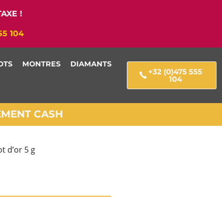
AXE !
55 104
OTS
MONTRES
DIAMANTS
+32 (0)475 555
104
IEMENT CASH
t d’or 5 g