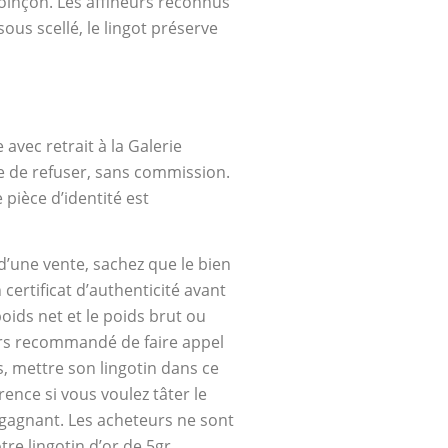
 poinçon. Les affineurs reconnus
us scellé, le lingot préserve
avec retrait à la Galerie
re de refuser, sans commission.
pièce d’identité est
 d’une vente, sachez que le bien
 certificat d’authenticité avant
oids net et le poids brut ou
jours recommandé de faire appel
, mettre son lingotin dans ce
ence si vous voulez tâter le
d gagnant. Les acheteurs ne sont
tre lingotin d’or de 5gr.