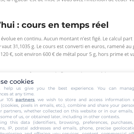
’hui : cours en temps réel
évolue en continu. Aucun montant n’est figé. Le calcul part 
y vaut 31,1035 g. Le cours est converti en euros, ramené au
120 €, soit environ 600 € de métal pour 5 g, hors prime et va
rix risque fortement de fluctuer d’un jour à l’autre. Ainsi di
se cookies
dicateur constitue une référence pour tous. Étant un matériau 
s help us give you the best experience. You can mana
 entier. La LBMA de Londres est l’entité reconnue qui se charg
nces at any time.
ente le cours du métal jaune. L’once qui caractérise la va
ur 105
partners
, we wish to store and access information 
 élaborés de manière à communiquer ouvertement les oscill
 (cookies, pixels in emails, etc.), combine and share your perso
r partners, whether collected on this website or in our emails,
de l’offre et de la demande. À cela s’ajoutent les crises fi
 some of us, or obtained later, including in other contexts.
ing this data (identifiers, browsing, preferences, purchases,
ffet, les instabilités politiques présentent des conséquenc
s, IP, postal addresses and emails, phone, precise geolocatio
ncture à l’échelle mondiale, le prix de l’or évoluera en paral
developing and offering you services, content, commercial of