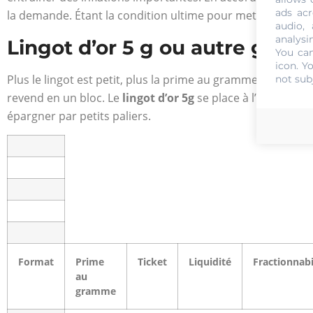
ads acr
la demande. Étant la condition ultime pour mettre en marc
audio,
analysi
Lingot d’or 5 g ou autre gramm
You can
icon
. Y
Plus le lingot est petit, plus la prime au gramme grimpe, c
not sub
revend en un bloc. Le
lingot d’or 5g
se place à l’entrée : t
épargner par petits paliers.
Format
Prime
Ticket
Liquidité
Fractionnabi
au
gramme