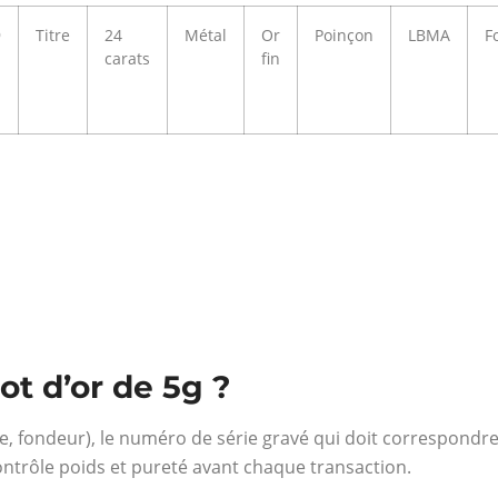
9
Titre
24
Métal
Or
Poinçon
LBMA
F
carats
fin
t d’or de 5g ?
tre, fondeur), le numéro de série gravé qui doit correspondre 
ontrôle poids et pureté avant chaque transaction.