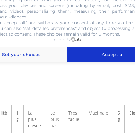
oss your devices and screens (including by email, post, SMS
he le processus, la loi économique assure un seuil de rentab
 and video), personalising them, measuring their performan
ng audiences.
age : quel format choisir pour 
 "accept all" and withdraw your consent at any time via the 
ou can also "set detailed preferences" and object to processing ac
ar les frais de fabrication portent sur moins d’or. Un gros l
ject to consent. These choices remain valid for 6 months.
powered by
icket modeste, prime plus douce qu’un 1 g, revente simple. Il
Set your choices
Accept all
lité
1
La
Le
Très
Maximale
5
Él
g
plus
plus
facile
g
élevée
bas