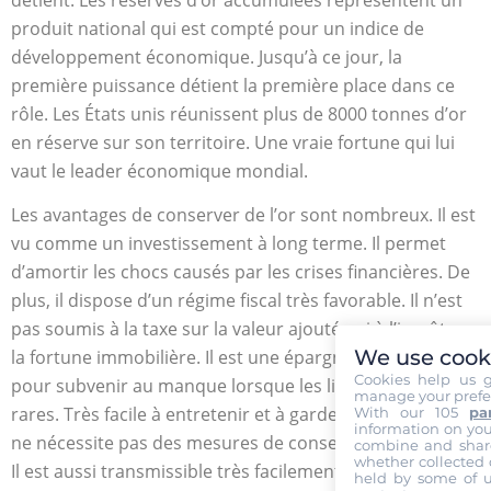
produit national qui est compté pour un indice de
développement économique. Jusqu’à ce jour, la
première puissance détient la première place dans ce
rôle. Les États unis réunissent plus de 8000 tonnes d’or
en réserve sur son territoire. Une vraie fortune qui lui
vaut le leader économique mondial.
Les avantages de conserver de l’or sont nombreux. Il est
vu comme un investissement à long terme. Il permet
d’amortir les chocs causés par les crises financières. De
plus, il dispose d’un régime fiscal très favorable. Il n’est
pas soumis à la taxe sur la valeur ajoutée ni à l’impôt sur
We use cook
la fortune immobilière. Il est une épargne intéressante
Cookies help us g
pour subvenir au manque lorsque les liquidités se font
manage your prefer
rares. Très facile à entretenir et à garder, le métal jaune
With our 105
pa
information on your
ne nécessite pas des mesures de conserve particulière.
combine and share
whether collected 
Il est aussi transmissible très facilement à vos
held by some of us