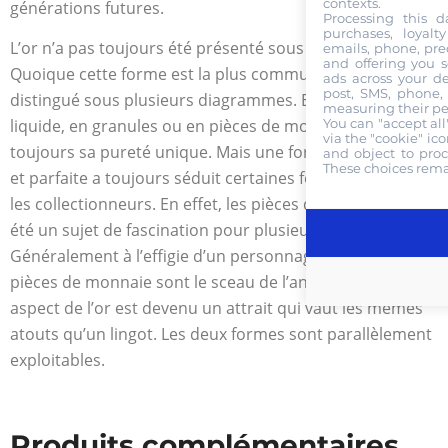
contexts.
générations futures.
Processing this da
purchases, loyalt
L’or n’a pas toujours été présenté sous forme de lingot.
emails, phone, pre
and offering you s
Quoique cette forme est la plus commune, il est
ads across your d
post, SMS, phone,
distingué sous plusieurs diagrammes. En poudre, en
measuring their pe
You can "accept al
liquide, en granules ou en pièces de monnaie, il garde
via the "cookie" ic
toujours sa pureté unique. Mais une forme particulière
and object to proc
These choices rema
et parfaite a toujours séduit certaines fortunes comme
les collectionneurs. En effet, les pièces d’or ont toujours
été un sujet de fascination pour plusieurs assoiffés.
Généralement à l’effigie d’un personnage historique, les
pièces de monnaie sont le sceau de l’ancien temps. Cet
aspect de l’or est devenu un attrait qui vaut les mêmes
atouts qu’un lingot. Les deux formes sont parallèlement
exploitables.
Produits complémentaires