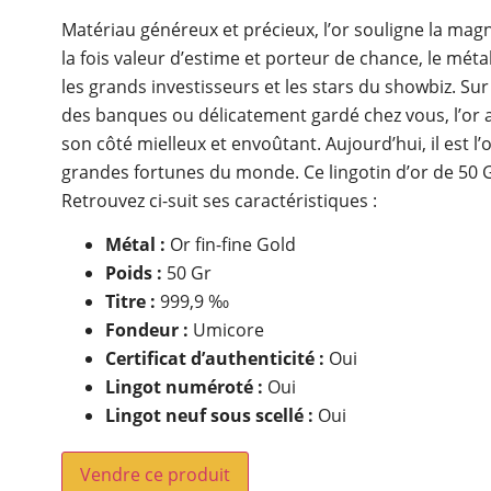
Matériau généreux et précieux, l’or souligne la mag
la fois valeur d’estime et porteur de chance, le métal
les grands investisseurs et les stars du showbiz. Sur 
des banques ou délicatement gardé chez vous, l’or a 
son côté mielleux et envoûtant. Aujourd’hui, il est l’
grandes fortunes du monde. Ce lingotin d’or de 50 G
Retrouvez ci-suit ses caractéristiques :
Métal :
Or fin-fine Gold
Poids :
50 Gr
Titre :
999,9 ‰
Fondeur :
Umicore
Certificat d’authenticité :
Oui
Lingot numéroté :
Oui
Lingot neuf sous scellé :
Oui
Vendre ce produit