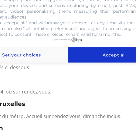
oss your devices and screens (including by email, post, SMS
r d’or.
 and video), personalising them, measuring their performan
ng audiences.
 "accept all" and withdraw your consent at any time via the 
ou can also "set detailed preferences" and object to processing ac
sur le lingot d’or 50g
ject to consent. These choices remain valid for 6 months.
powered by
e série et certificat. Gold Or Cash agit comme intermédiair
tidiennement.
Set your choices
Accept all
és ci-dessous.
4, ou sur rendez-vous.
ruxelles
et du métro. Accueil sur rendez-vous, dimanche inclus.
n