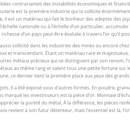
mbées contrariantes des instabilités économiques et financiè
uterie est la première industrie qui la sollicite énormément 
 il est un matériau qui fait le bonheur des adeptes des joya
chelle nationale ou à l’échelle d’un particulier, accumuler l
ichesse d’un pays peut être évaluée à travers l’or qu’il po
aussi sollicité dans les industries des mines ou encore che
inutieux et transcendant. Étant un matériau rare et majestueu
utres métaux précieux qui se distinguent par son renom, l’
 métaux au même rang et valent tous une petite fortune sur l
e, ce dernier tient la première place aux yeux des grands 
gots. Il a été exposé sous d’autres formes. En poudre, granu
us marqué les investisseurs est la pièce d’or. Monnaie d’éch
précier la pureté du métal. À la différence, les pièces ren
oix revient à son futur détenteur, mais l’essentiel est là, l