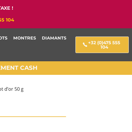
AXE !
55 104
OTS
MONTRES
DIAMANTS
+32 (0)475 555
104
IEMENT CASH
ot d’or 50 g