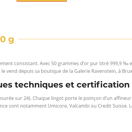
50 g
sement consistant. Avec 50 grammes d’or pur titré 999,9 ‰ e
e vend depuis sa boutique de la Galerie Ravenstein, à Brux
ques techniques et certification
 mesurée sur 24). Chaque lingot porte le poinçon d’un affin
érence sont notamment Umicore, Valcambi ou Credit Suisse. L