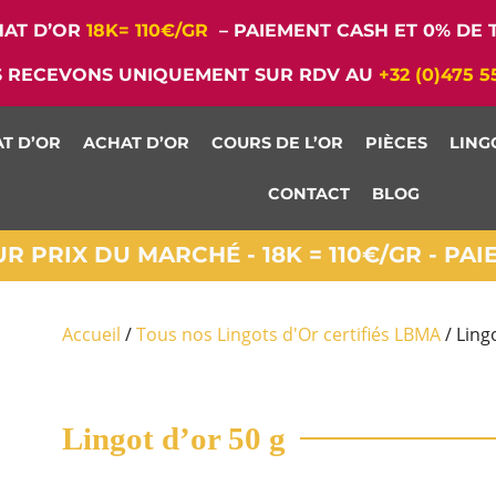
AT D’OR
18K= 110€/GR
– PAIEMENT CASH ET 0% DE T
 RECEVONS UNIQUEMENT SUR RDV AU
+32 (0)475 5
T D’OR
ACHAT D’OR
COURS DE L’OR
PIÈCES
LING
CONTACT
BLOG
 PRIX DU MARCHÉ - 18K = 110€/GR - PA
Accueil
/
Tous nos Lingots d'Or certifiés LBMA
/ Ling
Lingot d’or 50 g