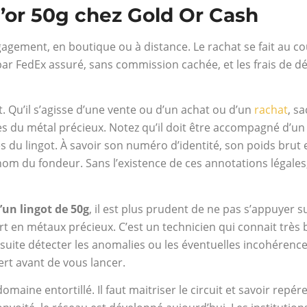
’or 50g chez Gold Or Cash
agement, en boutique ou à distance. Le rachat se fait au co
par FedEx assuré, sans commission cachée, et les frais de
. Qu’il s’agisse d’une vente ou d’un achat ou d’un
rachat
, s
 du métal précieux. Notez qu’il doit être accompagné d’un ce
s du lingot. À savoir son numéro d’identité, son poids brut e
e nom du fondeur. Sans l’existence de ces annotations légale
’un lingot de 50g
, il est plus prudent de ne pas s’appuyer s
 en métaux précieux. C’est un technicien qui connait très bie
ensuite détecter les anomalies ou les éventuelles incohérences
vert avant de vous lancer.
maine entortillé. Il faut maitriser le circuit et savoir repé