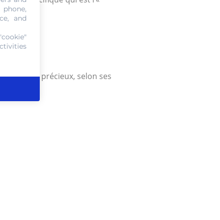
, phone,
ce, and
"cookie"
tivities
e en métaux précieux, selon ses