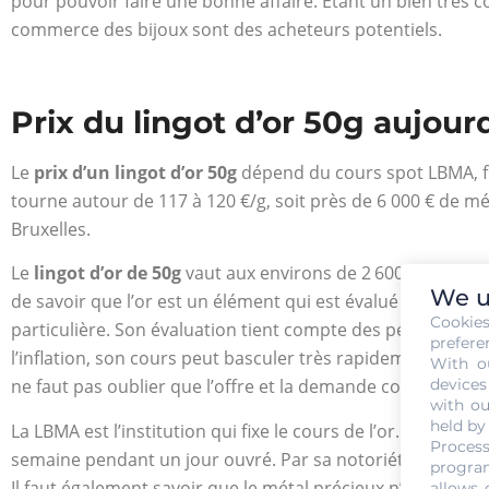
pour pouvoir faire une bonne affaire. Étant un bien très c
commerce des bijoux sont des acheteurs potentiels.
Prix du lingot d’or 50g aujour
Le
prix d’un lingot d’or 50g
dépend du cours spot LBMA, fixé
tourne autour de 117 à 120 €/g, soit près de 6 000 € de méta
Bruxelles.
Le
lingot d’or de 50g
vaut aux environs de 2 600 euros. C’es
We u
de savoir que l’or est un élément qui est évalué selon plusi
Cookie
particulière. Son évaluation tient compte des péripéties q
prefere
l’inflation, son cours peut basculer très rapidement. Avec ce
With o
devices
ne faut pas oublier que l’offre et la demande compte éno
with ou
held by
La LBMA est l’institution qui fixe le cours de l’or. Elle est 
Process
semaine pendant un jour ouvré. Par sa notoriété absolue, 
program
Il faut également savoir que le métal précieux n’est pas év
allows 