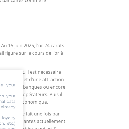
ons bancaires comme le
Au 15 juin 2026, l’or 24 carats
l figure sur le cours de l’or à
r. En effet, il est nécessaire
l fait l’objet d’une attraction
ge your
d’intérêt des banques ou encore
agitent les opérateurs. Puis il
on your
nal data
 cette loi économique.
 already
n de l’or se fait une fois par
 loyalty
nnaies puissantes actuellement.
n, etc.)
cateur spécifique qui est l’«
fers and