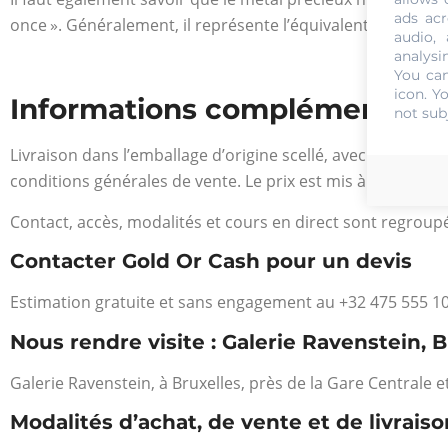
ads acr
once ». Généralement, il représente l’équivalent de 31,10 G
audio,
analysi
You can
icon
. Y
Informations complémentaires 
not sub
Livraison dans l’emballage d’origine scellé, avec numéro d
conditions générales de vente. Le prix est mis à jour quo
Contact, accès, modalités et cours en direct sont regroup
Contacter Gold Or Cash pour un devis
Estimation gratuite et sans engagement au +32 475 555 10
Nous rendre visite : Galerie Ravenstein, B
Galerie Ravenstein, à Bruxelles, près de la Gare Centrale 
Modalités d’achat, de vente et de livraiso