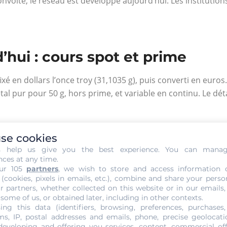
onvoité, le réseau est développé aujourd’hui. Les instituti
d’hui : cours spot et prime
 en dollars l’once troy (31,1035 g), puis converti en euros. 
l pur pour 50 g, hors prime, et variable en continu. Le détai
t un montant qui risque d’osciller suivant le cours en vigueu
se cookies
eurs paramètres. Véritable patrimoine à l’échelle planétaire, i
s help us give you the best experience. You can mana
ui secouent la conjoncture internationale. Suivant le taux 
nces at any time.
la s’ajoutent les crises politiques et le stress financier qui 
ur 105
partners
, we wish to store and access information 
 (cookies, pixels in emails, etc.), combine and share your perso
rmément. Comme tout produit rentable, il est dépendant de
r partners, whether collected on this website or in our emails,
 some of us, or obtained later, including in other contexts.
une référence mondiale accessible à tous. En France, la cotatio
ing this data (identifiers, browsing, preferences, purchases,
la valeur de l’or est exprimée en dollar ou en euro, les mo
s, IP, postal addresses and emails, phone, precise geolocatio
alué en fonction de son poids, la LBMA l’évalue selon un indi
developing and offering you services, content, commercial of