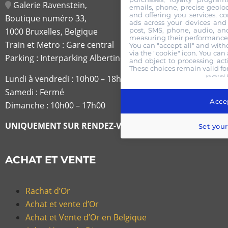
Galerie Ravenstein,
emails, phone, precise geoloc
and offering you services, c
Boutique numéro 33,
ads across your devices and 
post, SMS, phone, audio, and
1000 Bruxelles, Belgique
measuring their performance,
Train et Metro : Gare central
You can "accept all" and with
via the "cookie" icon
. You can 
Parking : Interparking Albertine
and object to processing acti
These choices remain valid fo
Lundi à vendredi :
10h00 – 18h30
powered 
Samedi : Fermé
Accep
Dimanche : 10h00 – 17h00
UNIQUEMENT SUR RENDEZ-VOUS
Set your
ACHAT ET VENTE
Rachat d’Or
Achat et vente d’Or
Achat et Vente d’Or en Belgique