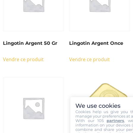
Lingotin Argent 50 Gr
Lingotin Argent Once
Vendre ce produit
Vendre ce produit
We use cookies
Cookies help us give you t
manage your preferences at a
With our 105
partners
, w
information on your devices (co
combine and share your pers