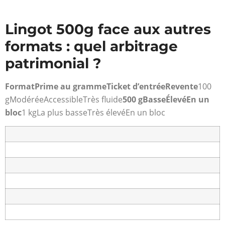
Lingot 500g face aux autres
formats : quel arbitrage
patrimonial ?
Format
Prime au gramme
Ticket d’entrée
Revente
100
g
Modérée
Accessible
Très fluide
500 g
Basse
Élevé
En un
bloc
1 kg
La plus basse
Très élevé
En un bloc