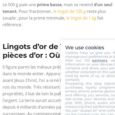
Le 500 g paie une
prime basse
, mais se revend
d’un seul
tenant
.
Pour fractionner,
le lingot de 100 g
reste plus
souple ; pour la prime minimale,
le lingot de 1 kg
fait
référence.
Lingots d’or de 1 kg ou
We use cookies
Cookies help us give you t
pièces d’or : Où investir ?
manage your preferences at a
With our 105
partners
, w
information on your devices (co
Il figure parmi les métaux précieux les plus recherchés
combine and share your pers
whether collected on this web
dans le monde entier. Apparu au milieu du Ve millénaire
held by some of us, or obtai
contexts.
avant Jésus Christ, l’or a orné l’histoire des plus grands
Processing this data (identi
rois du monde. Très résistant et doté d’excellentes
purchases, loyalty program
emails, phone, precise geoloc
propriétés, il bat de loin le palladium, la platine et
and offering you services, c
ads across your devices and 
l’argent. La terre aurait accumulé une réserve d’or
post, SMS, phone, audio, and
depuis 4 milliards d’années par des générations
measuring their performance,
You can "accept all" and with
successives. Au commencement, le précieux métal a été
via the "cookie" icon
. You can 