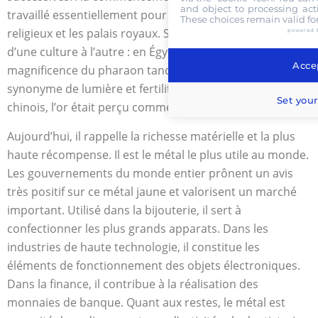
and object to processing acti
travaillé essentiellement pour décorer les temples
These choices remain valid fo
religieux et les palais royaux. Sa représentation diffère
powered 
d’une culture à l’autre : en Égypte, il symbolise la
Accep
magnificence du pharaon tandis qu’en Grèce il était
synonyme de lumière et fertilité. Pendant l’Empire
Set your
chinois, l’or était perçu comme le soleil et la perfection.
Aujourd’hui, il rappelle la richesse matérielle et la plus
haute récompense. Il est le métal le plus utile au monde.
Les gouvernements du monde entier prônent un avis
très positif sur ce métal jaune et valorisent un marché
important. Utilisé dans la bijouterie, il sert à
confectionner les plus grands apparats. Dans les
industries de haute technologie, il constitue les
éléments de fonctionnement des objets électroniques.
Dans la finance, il contribue à la réalisation des
monnaies de banque. Quant aux restes, le métal est