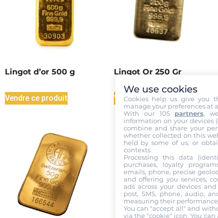
Lingot d’or 500 g
Lingot Or 250 Gr
We use cookies
Vendre ce produit
Vendre ce produit
Cookies help us give you t
manage your preferences at a
With our 105
partners
, w
information on your devices (co
combine and share your pers
whether collected on this web
held by some of us, or obtai
contexts.
Processing this data (identi
purchases, loyalty program
emails, phone, precise geoloc
and offering you services, c
ads across your devices and 
post, SMS, phone, audio, and
measuring their performance,
You can "accept all" and with
via the "cookie" icon
. You can 