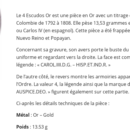
Le 4 Escudos Or est une pièce en Or avec un titrage
Colombie de 1792 à 1808. Elle pèse 13,53 grammes est
ou Carlos IV (en espagnol). Cette pièce a été frappée 
Nuevo Reino et Popayan.
Concernant sa gravure, son avers porte le buste du 
uniforme et regardant vers la droite. La face est com
légende : « CAROL.IIII.D.G. – HISP.ET.IND.R. »
De l’autre côté, le revers montre les armoiries app
l’Ordre. La valeur 4, la légende ainsi que la marque d
AUSPICE.DEO. » figurent également sur cette partie.
Ci-après les détails techniques de la pièce :
Métal
: Or – Gold
Poids
: 13.53 g