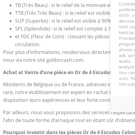
Cookie
TB (Très Beau) : si le relief de la monnaie est visible à
prefere
TTB (Très Très Beau) : si le relief est visible à 75% 
With o
SUP (Superbe) : si le relief est visible à 90% et la piè
devices
with ou
SPL (Splendide) : si le relief est complet à 100 % et
held by
et FDC (Fleur de Coin) : classant les pièces frappées
Process
circulation.
program
allows 
Pour plus d’informations, rendez-vous directement dans no
ads acr
nous via notre site goldorcash.com.
audio,
analysi
Achat et Vente d’une pièce en Or de 4 Escudos Charles I
You can
icon
. Y
Résidents de Belgique ou de France, adressez-vous direct
not sub
rare, notre établissement est expert en rachat et vente d
disposition leurs expériences et leur forte connaissance du
Par ailleurs, nous vous proposons des services respectan
l’abri de toute forme d’arnaque tout en étant sûr d’obtenir
Pourquoi investir dans les pièces Or de 4 Escudos Colom