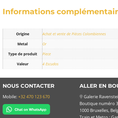
Informations complémentai
Origine
Achat et vente de Pièces Colombiennes
Metal
Or
Type de produit
Piece
Valeur
4 Escudos
NOUS CONTACTER
ALLER EN BO
Mobile:
+32 470 123 670
Galerie Ravenstei
Boutique numéro 3
1000 Bruxelles, Bel
Train et Metro : Ga