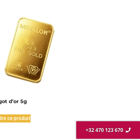
got d’or 5g
re ce produit
+32 470 123 670