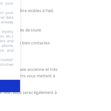
ge your
 pouvant être visibles à l’œil.
on your
nal data
 already
 loupe.
tre préservées de toute
 loyalty
n, etc.)
fers and
uxelles, ou bien contactez-
, phone,
ce, and
"cookie"
tivities
ce de monnaie ancienne et très
os, nos experts vous mettent à
 prix.
 finir, vous serez également à