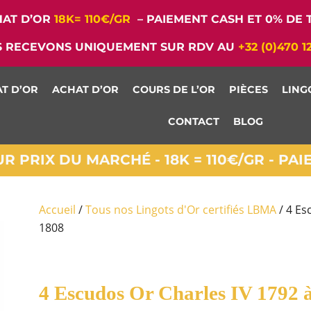
AT D’OR
18K= 110€/GR
– PAIEMENT CASH ET 0% DE T
 RECEVONS UNIQUEMENT SUR RDV AU
+32 (0)470 1
T D’OR
ACHAT D’OR
COURS DE L’OR
PIÈCES
LING
CONTACT
BLOG
 PRIX DU MARCHÉ - 18K = 110€/GR - PA
Accueil
/
Tous nos Lingots d'Or certifiés LBMA
/ 4 Es
1808
4 Escudos Or Charles IV 1792 