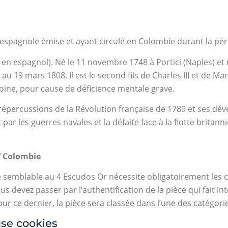
 espagnole émise et ayant circulé en Colombie durant la pér
 IV en espagnol). Né le 11 novembre 1748 à Portici (Naples) et
19 mars 1808. Il est le second fils de Charles III et de Mar
ntoine, pour cause de déficience mentale grave.
épercussions de la Révolution française de 1789 et ses dé
ar les guerres navales et la défaite face à la flotte brita
IV Colombie
 semblable au 4 Escudos Or nécessite obligatoirement les co
devez passer par l’authentification de la pièce qui fait in
r ce dernier, la pièce sera classée dans l’une des catégorie
se cookies
% et présente de nombreux coups et rayures.