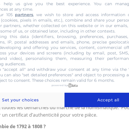
s help us give you the best experience. You can mana
 50 % et présente de rayures visibles à l’œil.
nces at any time.
et ne présente aucune trace de choc, mais présente des rayures
ur 105
partners
, we wish to store and access information 
ce est facilement identifiable au premier regard.
 (cookies, pixels in emails, etc.), combine and share your perso
r partners, whether collected on this website or in our emails,
 ne montre aucun défaut visible même en l’observant avec une
 some of us, or obtained later, including in other contexts.
 avec un coin neuf ou celles fabriquées spécialement pour ê
ing this data (identifiers, browsing, preferences, purchases,
s, IP, postal addresses and emails, phone, precise geolocatio
developing and offering you services, content, commercial of
tre boutique sise la Galerie Ravenstein, boutique n°32 à Br
oss your devices and screens (including by email, post, SMS
 and video), personalising them, measuring their performan
ng audiences.
V de 1792 à 1808
 "accept all" and withdraw your consent at any time via the 
ou can also "set detailed preferences" and object to processing ac
ement à la Gold Or Cash pour tout achat ou vente d’une piè
ject to consent. These choices remain valid for 6 months.
powered by
e pièces anciennes ainsi que de métaux précieux. À ce prop
 milieu pour vous offrir un service de qualité et un meilleur
Set your choices
Accept all
t toutes les démarches du marché de la numismatique. Pour
 un certificat d’authenticité pour votre pièce.
bie de 1792 à 1808 ?