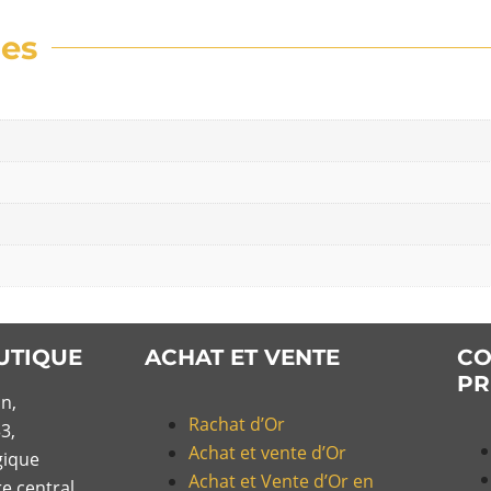
res
UTIQUE
ACHAT ET VENTE
CO
PR
n,
Rachat d’Or
3,
Achat et vente d’Or
gique
Achat et Vente d’Or en
re central