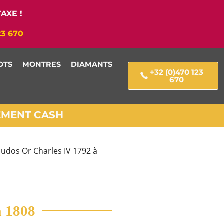
AXE !
23 670
OTS
MONTRES
DIAMANTS
+32 (0)470 123
670
IEMENT CASH
cudos Or Charles IV 1792 à
à 1808