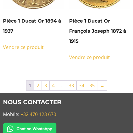
Pièce 1 Ducat Or 1894 à
Pièce 1 Ducat Or
1937
François Joseph 1872 à
1915
Vendre ce produit
Vendre ce produit
1
2
3
4
…
33
34
35
→
NOUS CONTACTER
Mobile:
+32 470 123 670