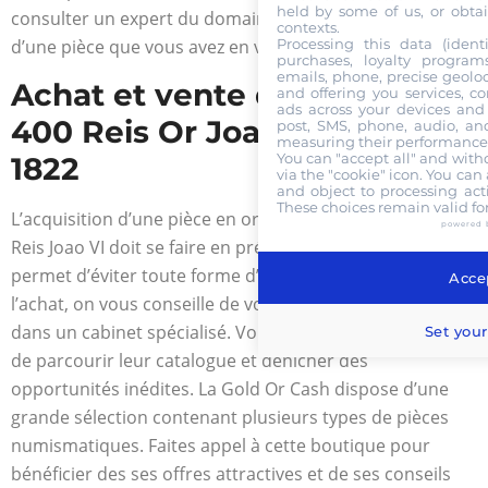
held by some of us, or obtai
consulter un expert du domaine pour estimer la valeur
contexts.
d’une pièce que vous avez en votre possession.
Processing this data (identi
purchases, loyalty program
emails, phone, precise geoloc
Achat et vente d’une pièce 6
and offering you services, c
ads across your devices and 
400 Reis Or Joao VI de 1818 à
post, SMS, phone, audio, and
measuring their performance,
You can "accept all" and with
1822
via the "cookie" icon
. You can 
and object to processing acti
These choices remain valid fo
L’acquisition d’une pièce en or comme la pièce 6 400
powered 
Reis Joao VI doit se faire en présence d’experts. Cela
permet d’éviter toute forme d’escroqueries. Pour
Accep
l’achat, on vous conseille de vous rendre directement
dans un cabinet spécialisé. Vous aurez ainsi l’occasion
Set your
de parcourir leur catalogue et dénicher des
opportunités inédites. La Gold Or Cash dispose d’une
grande sélection contenant plusieurs types de pièces
numismatiques. Faites appel à cette boutique pour
bénéficier des ses offres attractives et de ses conseils