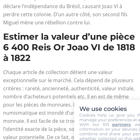
déclare l’indépendance du Brésil, causant Joao VI à
perdre cette colonie. D’un autre côté, son second fils
Miguel mène une rébellion contre lui.
Estimer la valeur d’une pièce
6 400 Reis Or Joao VI de 1818
à 1822
Chaque article de collection détient une valeur
exceptionnelle sur le marché. Cela dépend de plusieurs
critères : rareté, ancienneté, authenticité, valeur initiale,
nombre d’acheteurs potentiels etc. Il en est de même
pour les pièces de monnaies. Le marché de la
We use cookies
numismatique est inondé d’une multitude de types de
Cookies help us give you t
manage your preferences at a
monnaie. Il est facile de se tromper, que ce soit sur
With our 105
partners
, w
l’identité exacte de la pièce, son authenticité ou sa
information on your devices (co
combine and share your pers
valeur potentielle. De ce fait, on vous recommande de
whether collected on this web