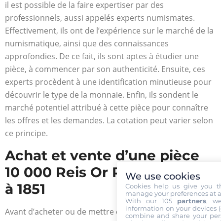
il est possible de la faire expertiser par des
professionnels, aussi appelés experts numismates.
Effectivement, ils ont de l’expérience sur le marché de la
numismatique, ainsi que des connaissances
approfondies. De ce fait, ils sont aptes à étudier une
pièce, à commencer par son authenticité. Ensuite, ces
experts procèdent à une identification minutieuse pour
découvrir le type de la monnaie. Enfin, ils sondent le
marché potentiel attribué à cette pièce pour connaître
les offres et les demandes. La cotation peut varier selon
ce principe.
Achat et vente d’une pièce
10 000 Reis Or Pedro II 1849
We use cookies
à 1851
Cookies help us give you t
manage your preferences at a
With our 105
partners
, w
information on your devices (co
Avant d’acheter ou de mettre en vente une pièce d’or, il
combine and share your pers