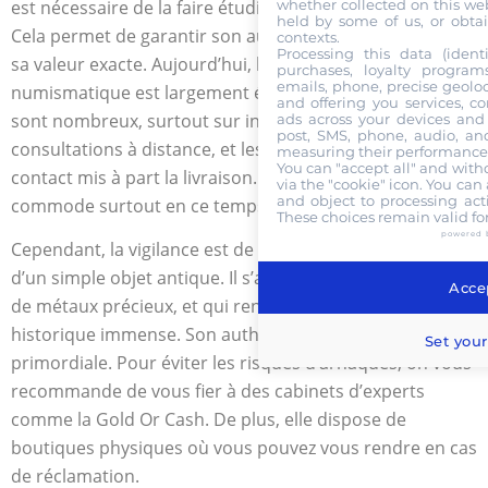
est nécessaire de la faire étudier par des professionnels.
whether collected on this web
held by some of us, or obtai
Cela permet de garantir son authenticité et de déceler
contexts.
Processing this data (identi
sa valeur exacte. Aujourd’hui, le marché de la
purchases, loyalty program
emails, phone, precise geoloc
numismatique est largement étendu. Les revendeurs
and offering you services, c
sont nombreux, surtout sur internet. Ils proposent des
ads across your devices and 
post, SMS, phone, audio, and
consultations à distance, et les transactions se font sans
measuring their performance,
You can "accept all" and with
contact mis à part la livraison. Cette pratique est
via the "cookie" icon
. You can 
and object to processing acti
commode surtout en ce temps de pandémie.
These choices remain valid fo
powered 
Cependant, la vigilance est de mise car il ne s’agit pas
d’un simple objet antique. Il s’agit d’une pièce composée
Accep
de métaux précieux, et qui renferme une valeur
historique immense. Son authenticité est donc
Set your
primordiale. Pour éviter les risques d’arnaques, on vous
recommande de vous fier à des cabinets d’experts
comme la Gold Or Cash. De plus, elle dispose de
boutiques physiques où vous pouvez vous rendre en cas
de réclamation.