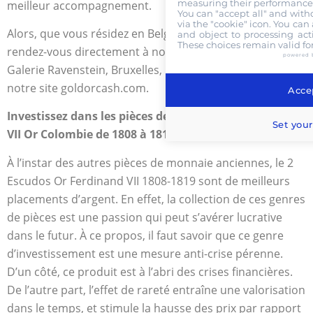
measuring their performance,
meilleur accompagnement.
You can "accept all" and with
via the "cookie" icon
. You can 
Alors, que vous résidez en Belgique ou en France,
and object to processing acti
These choices remain valid fo
rendez-vous directement à notre boutique située
powered 
Galerie Ravenstein, Bruxelles, Belgique ou bien consultez
notre site goldorcash.com.
Accep
Investissez dans les pièces de 2 Escudos Ferdinand
Set your
VII Or Colombie de 1808 à 1819
À l’instar des autres pièces de monnaie anciennes, le 2
Escudos Or Ferdinand VII 1808-1819 sont de meilleurs
placements d’argent. En effet, la collection de ces genres
de pièces est une passion qui peut s’avérer lucrative
dans le futur. À ce propos, il faut savoir que ce genre
d’investissement est une mesure anti-crise pérenne.
D’un côté, ce produit est à l’abri des crises financières.
De l’autre part, l’effet de rareté entraîne une valorisation
dans le temps, et stimule la hausse des prix par rapport