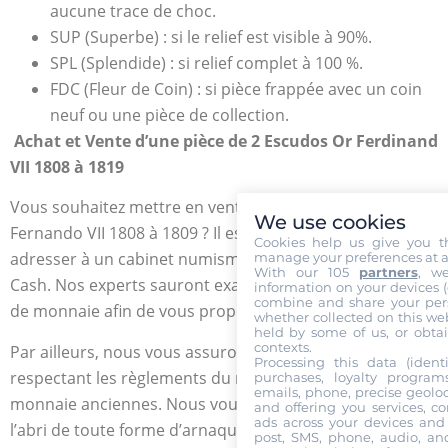
aucune trace de choc.
SUP (Superbe) : si le relief est visible à 90%.
SPL (Splendide) : si relief complet à 100 %.
FDC (Fleur de Coin) : si pièce frappée avec un coin
neuf ou une pièce de collection.
Achat et Vente d’une pièce de 2 Escudos Or Ferdinand
VII 1808 à 1819
Vous souhaitez mettre en vente votre 2 Escudos en Or
We use cookies
Fernando VII 1808 à 1809 ? Il est recommandé de vous
Cookies help us give you t
adresser à un cabinet numismatique comme la Gold Or
manage your preferences at a
With our 105
partners
, w
Cash. Nos experts sauront examiner en détail vos pièces
information on your devices (co
combine and share your pers
de monnaie afin de vous proposer un meilleur prix.
whether collected on this web
held by some of us, or obtai
contexts.
Par ailleurs, nous vous assurons des transactions
Processing this data (identi
respectant les règlements du marché des pièces de
purchases, loyalty program
emails, phone, precise geoloc
monnaie anciennes. Nous vous mettons également à
and offering you services, c
ads across your devices and 
l’abri de toute forme d’arnaque tout en vous offrant un
post, SMS, phone, audio, and