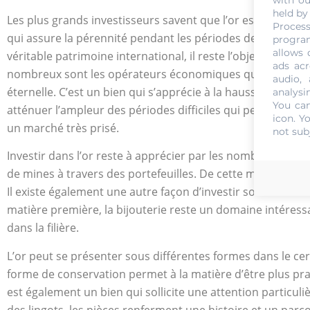
with ou
held by
Les plus grands investisseurs savent que l’or est une val
Process
qui assure la pérennité pendant les périodes de crise finan
program
allows 
véritable patrimoine international, il reste l’objet des pl
ads acr
nombreux sont les opérateurs économiques qui voient en 
audio,
éternelle. C’est un bien qui s’apprécie à la hausse avec la 
analysi
You can
atténuer l’ampleur des périodes difficiles qui peuvent pese
icon
. Y
un marché très prisé.
not sub
Investir dans l’or reste à apprécier par les nombreux avant
de mines à travers des portefeuilles. De cette manière, v
Il existe également une autre façon d’investir son or : l’in
matière première, la bijouterie reste un domaine intéress
dans la filière.
L’or peut se présenter sous différentes formes dans le cerc
forme de conservation permet à la matière d’être plus prat
est également un bien qui sollicite une attention particul
des lingots, les pièces renferment une histoire et un parc