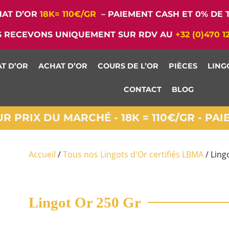
AT D’OR
18K= 110€/GR
– PAIEMENT CASH ET 0% DE T
 RECEVONS UNIQUEMENT SUR RDV AU
+32 (0)470 1
T D’OR
ACHAT D’OR
COURS DE L’OR
PIÈCES
LING
CONTACT
BLOG
 PRIX DU MARCHÉ - 18K = 110€/GR - PA
Accueil
/
Tous nos Lingots d'Or certifiés LBMA
/ Ling
Lingot Or 250 Gr