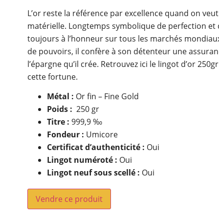
L’or reste la référence par excellence quand on veut
matérielle. Longtemps symbolique de perfection et de 
toujours à l’honneur sur tous les marchés mondiaux
de pouvoirs, il confère à son détenteur une assuranc
l’épargne qu’il crée. Retrouvez ici le lingot d’or 250
cette fortune.
Métal :
Or fin – Fine Gold
Poids :
250 gr
Titre :
999,9 ‰
Fondeur :
Umicore
Certificat d’authenticité :
Oui
Lingot numéroté :
Oui
Lingot neuf sous scellé :
Oui
Vendre ce produit