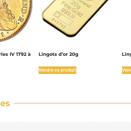
les IV 1792 à
Lingots d’or 20g
Lin
Vendre ce produit
Vend
res