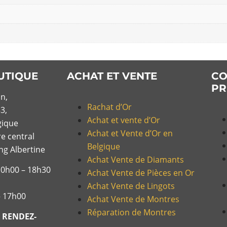
UTIQUE
ACHAT ET VENTE
CO
PR
n,
Rachat d’Or
3,
Achat et vente d’Or
gique
Achat et Vente d’Or en
re central
Belgique
ing Albertine
Achat Vente de Diamants
10h00 – 18h30
Achat Vente de Pièces en Or
Achat Vente de Lingots
– 17h00
Achat Vente de Montres
Réparation de Montres
 RENDEZ-