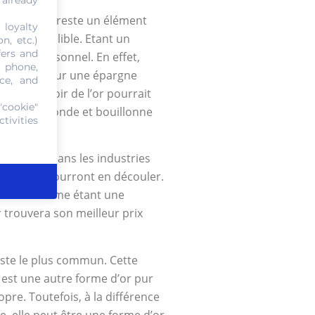
 already
échange, il reste un élément
 loyalty
abri infaillible. Etant un
n, etc.)
fers and
al que personnel. En effet,
, phone,
en misant sur une épargne
ce, and
 Ainsi, avoir de l’or pourrait
"cookie"
oir sur le monde et bouillonne
tivities
 de miser dans les industries
endes qui pourront en découler.
dère l’or comme étant une
 trouvera son meilleur prix
reste le plus commun. Cette
i est une autre forme d’or pur
pre. Toutefois, à la différence
e, elle peut être une forme d’or