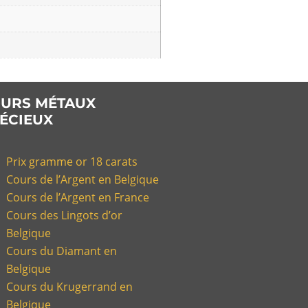
URS MÉTAUX
ÉCIEUX
Prix gramme or 18 carats
Cours de l’Argent en Belgique
Cours de l’Argent en France
Cours des Lingots d’or
Belgique
Cours du Diamant en
Belgique
Cours du Krugerrand en
Belgique