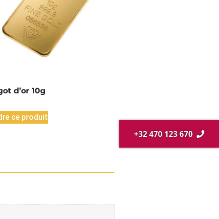
got d’or 10g
re ce produit
+32 470 123 670