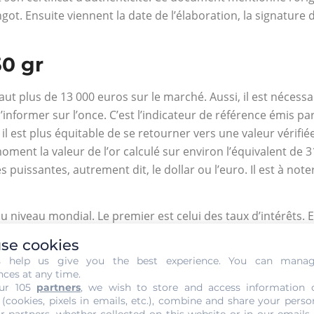
ingot. Ensuite viennent la date de l’élaboration, la signature
50 gr
 vaut plus de 13 000 euros sur le marché. Aussi, il est nécess
s’informer sur l’once. C’est l’indicateur de référence émis par
 il est plus équitable de se retourner vers une valeur vérifiée
ent la valeur de l’or calculé sur environ l’équivalent de 31.
uissantes, autrement dit, le dollar ou l’euro. Il est à noter
au niveau mondial. Le premier est celui des taux d’intérêts. 
e l’or augmente d’une façon conséquente car les investisseu
se cookies
 l’offre et la demande joue un rôle important puisqu’ils con
s help us give you the best experience. You can mana
nces at any time.
ur 105
partners
, we wish to store and access information 
’or : où investir ?
 (cookies, pixels in emails, etc.), combine and share your perso