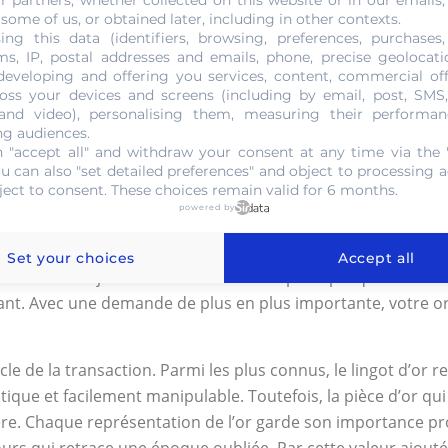
r partners, whether collected on this website or in our emails,
 some of us, or obtained later, including in other contexts.
eur sûre. Se trouvant sur la même hauteur que la monnaie d’
ing this data (identifiers, browsing, preferences, purchases,
cière. Considéré comme une valeur refuge, l’or constitue un 
s, IP, postal addresses and emails, phone, precise geolocatio
developing and offering you services, content, commercial of
us grands investissements aussi bien à l’échelle gouvernement
oss your devices and screens (including by email, post, SMS
cet élément l’occasion de se construire une vraie fortune 
 and video), personalising them, measuring their performan
perpétuité des crises financières et économiques incessantes.
ng audiences.
 "accept all" and withdraw your consent at any time via the 
r à l’échelle planétaire. Par ce constat, il impose son pouv
ou can also "set detailed preferences" and object to processing ac
ject to consent. These choices remain valid for 6 months.
powered by
ages qu’il procure à son détenteur. Il est toujours conseillé
otre or sera mis au marché et vous toucherez ainsi les divid
Set your choices
Accept all
dustrie de la bijouterie. Etant le secteur principal qui consi
ant. Avec une demande de plus en plus importante, votre or
le de la transaction. Parmi les plus connus, le lingot d’or 
ique et facilement manipulable. Toutefois, la pièce d’or qu
ière. Chaque représentation de l’or garde son importance pro
ours qui retrace une époque oubliée. Par cette valeur ajouté