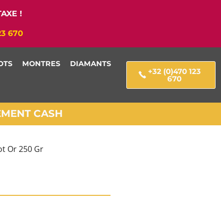
AXE !
23 670
OTS
MONTRES
DIAMANTS
+32 (0)470 123
670
IEMENT CASH
ot Or 250 Gr