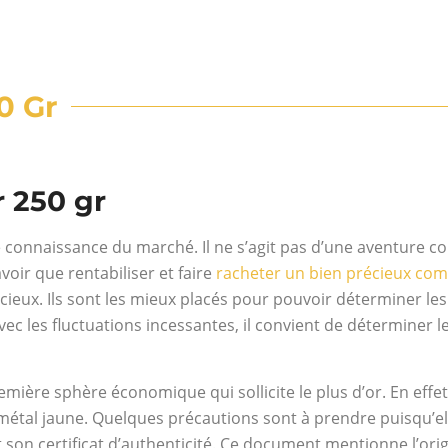
0 Gr
r 250 gr
e connaissance du marché. Il ne s’agit pas d’une aventure co
avoir que rentabiliser et faire
racheter un bien précieux com
ieux. Ils sont les mieux placés pour pouvoir déterminer l
ec les fluctuations incessantes, il convient de déterminer l
 première sphère économique qui sollicite le plus d’or. En eff
 métal jaune. Quelques précautions sont à prendre puisqu’el
t son certificat d’authenticité. Ce document mentionne l’original