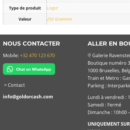
Type de produit
Lingot
Valeur
250 Grammes
NOUS CONTACTER
ALLER EN BO
Mobile:
+32 470 123 670
Galerie Ravenstei
Boutique numéro 3
1000 Bruxelles, Bel
Train et Metro : Ga
> Contact
Parking : Interpark
info@goldorcash.com
Lundi à vendredi :
Samedi : Fermé
Dimanche : 10h00 
UNIQUEMENT SUR