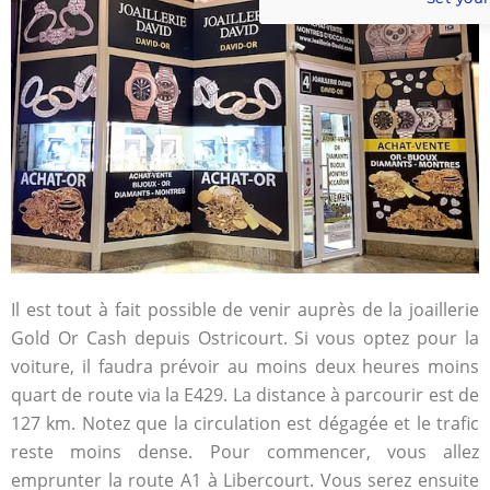
Il est tout à fait possible de venir auprès de la joaillerie
Gold Or Cash depuis Ostricourt. Si vous optez pour la
voiture, il faudra prévoir au moins deux heures moins
quart de route via la E429. La distance à parcourir est de
127 km. Notez que la circulation est dégagée et le trafic
reste moins dense. Pour commencer, vous allez
emprunter la route A1 à Libercourt. Vous serez ensuite