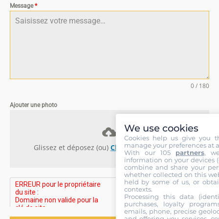
Message
*
0 / 180
Ajouter une photo
We use cookies
Cookies help us give you t
manage your preferences at a
Glissez et déposez (ou)
Choisissez des fichiers
With our 105
partners
, w
information on your devices (co
combine and share your pers
whether collected on this web
held by some of us, or obtai
contexts.
Processing this data (identi
purchases, loyalty program
emails, phone, precise geoloc
and offering you services, c