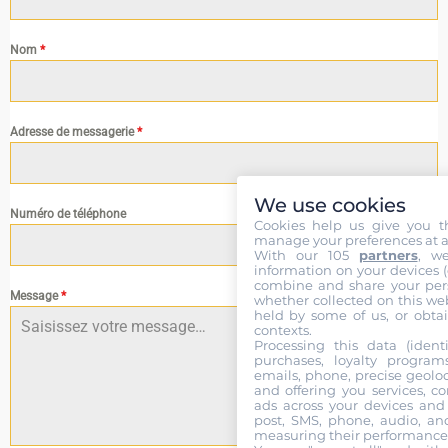
Nom
*
Adresse de messagerie
*
We use cookies
Numéro de téléphone
Cookies help us give you t
manage your preferences at a
With our 105
partners
, w
information on your devices (co
combine and share your pers
Message
*
whether collected on this web
held by some of us, or obtai
contexts.
Processing this data (identi
purchases, loyalty program
emails, phone, precise geoloc
and offering you services, c
ads across your devices and 
post, SMS, phone, audio, and
measuring their performance,