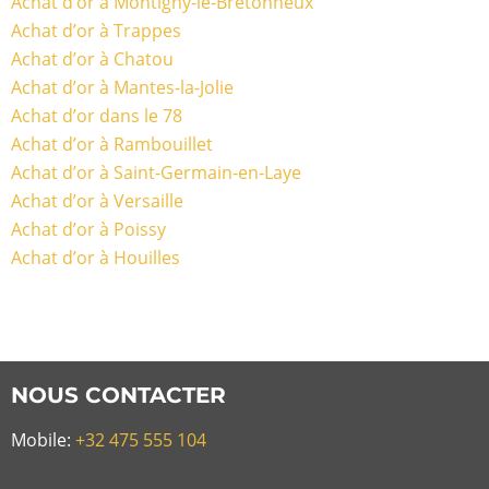
Achat d’or à Montigny-le-Bretonneux
Achat d’or à Trappes
Achat d’or à Chatou
Achat d’or à Mantes-la-Jolie
Achat d’or dans le 78
Achat d’or à Rambouillet
Achat d’or à Saint-Germain-en-Laye
Achat d’or à Versaille
Achat d’or à Poissy
Achat d’or à Houilles
NOUS CONTACTER
Mobile:
+32 475 555 104