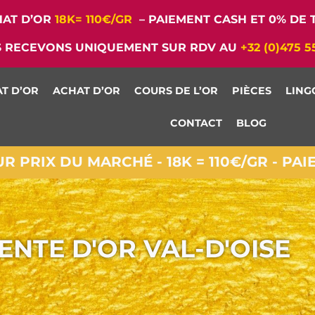
AT D’OR
18K= 110€/GR
– PAIEMENT CASH ET 0% DE T
 RECEVONS UNIQUEMENT SUR RDV AU
+32 (0)475 5
T D’OR
ACHAT D’OR
COURS DE L’OR
PIÈCES
LING
CONTACT
BLOG
 PRIX DU MARCHÉ - 18K = 110€/GR - PA
ENTE D'OR VAL-D'OISE