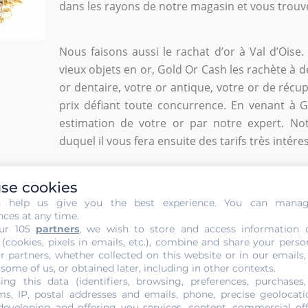
dans les rayons de notre magasin et vous trouver
Nous faisons aussi le rachat d’or à Val d’Oise
vieux objets en or, Gold Or Cash les rachète à d
or dentaire, votre or antique, votre or de récu
prix défiant toute concurrence. En venant à 
estimation de votre or par notre expert. No
duquel il vous fera ensuite des tarifs très intére
se cookies
s help us give you the best experience. You can mana
NOUS CONTACTER
nces at any time.
ur 105
partners
, we wish to store and access information 
 (cookies, pixels in emails, etc.), combine and share your perso
r partners, whether collected on this website or in our emails,
 some of us, or obtained later, including in other contexts.
ing this data (identifiers, browsing, preferences, purchases,
s, IP, postal addresses and emails, phone, precise geolocatio
developing and offering you services, content, commercial of