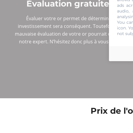
Évaluation gratuite et 
ads acr
audio,
analysi
Évaluer votre or permet de déterminer son degré
You can
investissement sera conséquent. Toutefois, il est p
icon
. Y
mauvaise évaluation de votre or pourrait contribuer 
not sub
notre expert. N’hésitez donc plus à vous rapproche
éva
Prix de l