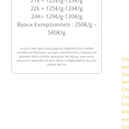
21k = 122€/g-123€/g
22k = 125€/g-126€/g
24K= 129€/g-130€/g
Bijoux Exceptionnels : 250€/g –
580€/g
Le prix réel que nous payons dépend d’un certain
nombre de facteurs. Les prix mentionnés ci-dessus ne
peuvent être utilisés que pour les bijoux que nous
Cou
pouvons revendre et sont donc indépendants du prix
actuel de l’or
eu
Cou
eu
Cou
Cou
Cou
Cou
eu
Cou