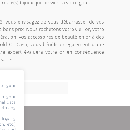
ez le(s) bijoux qui convient à votre goût.
. Si vous envisagez de vous débarrasser de vos
e bons prix. Nous rachetons votre vieil or, votre
pération, vos accessoires de beauté en or à des
Gold Or Cash, vous bénéficiez également d’une
tre expert évaluera votre or en conséquence
ssants.
ge your
on your
nal data
 already
 loyalty
n, etc.)
fers and