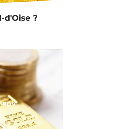
-d'Oise ?
N RDV
équipes pour valoriser
 or