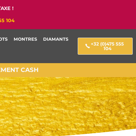
AXE !
55 104
OTS
MONTRES
DIAMANTS
+32 (0)475 555
104
IEMENT CASH