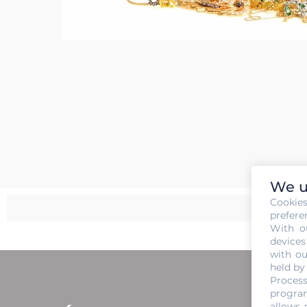
We u
Cookie
prefere
With o
devices
with ou
held by
Process
program
allows 