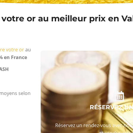
otre or au meilleur prix en Val
re votre or
au
% en France
ASH
s moyens selon
RÉSERVEZ U
Réservez un rendez-vous avec nos 
et vendre votre