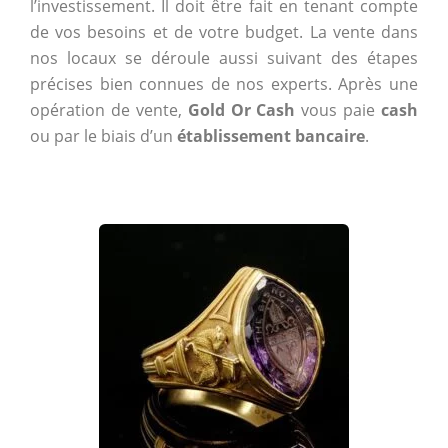
l’investissement. Il doit être fait en tenant compte
de vos besoins et de votre budget. La vente dans
nos locaux se déroule aussi suivant des étapes
précises bien connues de nos experts. Après une
opération de vente,
Gold Or Cash
vous paie
cash
ou par le biais d’un
établissement bancaire
.