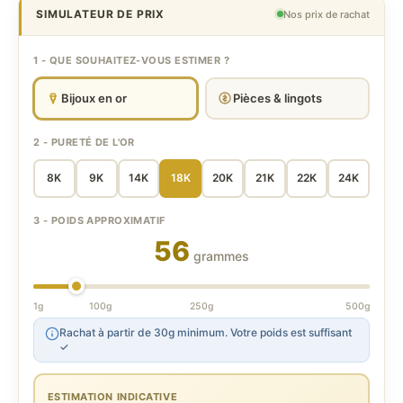
SIMULATEUR DE PRIX
Nos prix de rachat
1 - QUE SOUHAITEZ-VOUS ESTIMER ?
Bijoux en or
Pièces & lingots
2 - PURETÉ DE L'OR
8K
9K
14K
18K
20K
21K
22K
24K
3 - POIDS APPROXIMATIF
56
grammes
1g
100g
250g
500g
Rachat à partir de 30g minimum. Votre poids est suffisant
✓
ESTIMATION INDICATIVE