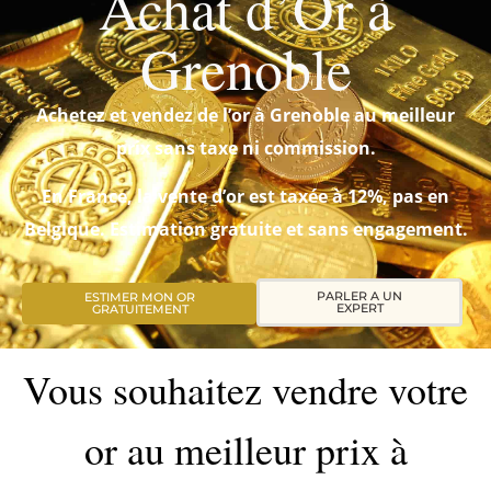
Achat d’Or à
Grenoble
Achetez et vendez de l’or à Grenoble au meilleur
prix sans taxe ni commission.
En France, la vente d’or est taxée à 12%, pas en
Belgique. Estimation gratuite et sans engagement.
PARLER A UN
ESTIMER MON OR
EXPERT
GRATUITEMENT
Vous souhaitez vendre votre
or au meilleur prix à