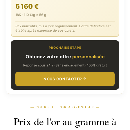
6 160 €
18K · 110 €/g × 56 g
Prix indicatifs, mis à jour régulièrement. L'offre définitive est
établie après expertise de vos objets.
PROCHAINE ÉTAPE
Obtenez votre offre
personnalisée
Réponse sous 24h · Sans engagement · 100% gratuit
NOUS CONTACTER
— COURS DE L'OR A GRENOBLE —
Prix de l'or au gramme à