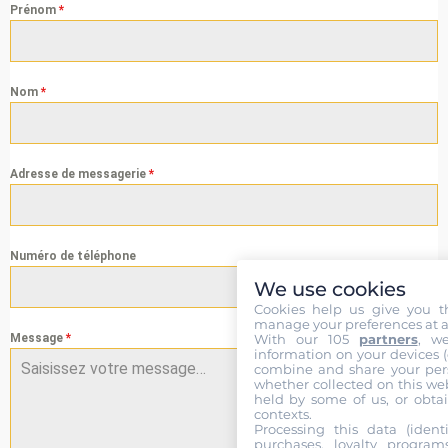
Prénom
*
Nom
*
Adresse de messagerie
*
Numéro de téléphone
We use cookies
Cookies help us give you t
manage your preferences at a
With our 105
partners
, w
Message
*
information on your devices (co
combine and share your pers
whether collected on this web
held by some of us, or obtai
contexts.
Processing this data (identi
purchases, loyalty program