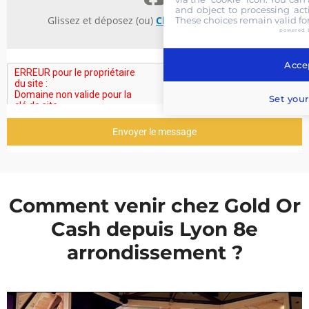
and object to processing acti
Glissez et déposez (ou)
Choisissez des fichiers
These choices remain valid fo
powered 
Accep
Set your
Envoyer le message
Comment venir chez Gold Or
Cash depuis Lyon 8e
arrondissement ?