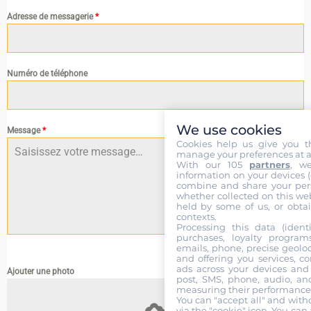
Adresse de messagerie
*
Numéro de téléphone
We use cookies
Message
*
Cookies help us give you t
manage your preferences at a
With our 105
partners
, w
information on your devices (co
combine and share your pers
whether collected on this web
held by some of us, or obtai
contexts.
Processing this data (identi
purchases, loyalty program
0 / 180
emails, phone, precise geoloc
and offering you services, c
ads across your devices and 
Ajouter une photo
post, SMS, phone, audio, and
measuring their performance,
You can "accept all" and with
via the "cookie" icon
. You can 