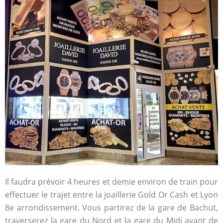
Il faudra prévoir 4 heures et demie environ de train pour
effectuer le trajet entre la joaillerie Gold Or Cash et Lyon
8
e
arrondissement. Vous partirez de la gare de Bachut,
traverserez la gare du Nord et la gare du Midi avant de