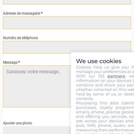
Adresse de messagerie
*
Numéro de téléphone
We use cookies
Message
*
Cookies help us give you t
manage your preferences at a
With our 105
partners
, w
information on your devices (co
combine and share your pers
whether collected on this web
held by some of us, or obtai
contexts.
Processing this data (identi
purchases, loyalty program
0 / 180
emails, phone, precise geoloc
and offering you services, c
ads across your devices and 
Ajouter une photo
post, SMS, phone, audio, and
measuring their performance,