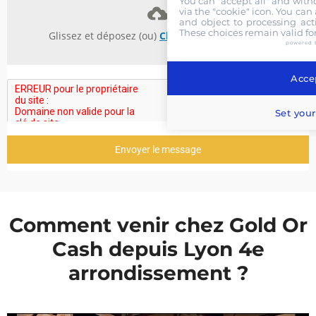
You can "accept all" and with
via the "cookie" icon
. You can 
and object to processing acti
These choices remain valid fo
Glissez et déposez (ou)
Choisissez des fichiers
powered 
Accep
Set your
Envoyer le message
Comment venir chez Gold Or
Cash depuis Lyon 4e
arrondissement ?